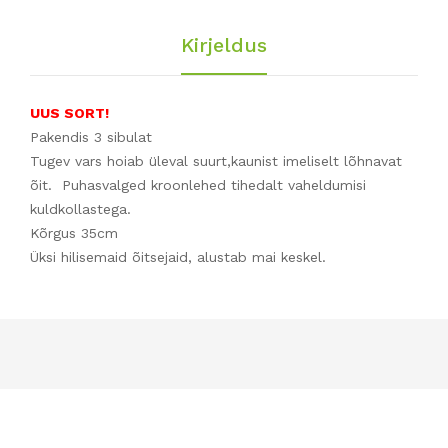
Kirjeldus
UUS SORT!
Pakendis 3 sibulat
Tugev vars hoiab üleval suurt,kaunist imeliselt lõhnavat
õit. Puhasvalged kroonlehed tihedalt vaheldumisi
kuldkollastega.
Kõrgus 35cm
Üksi hilisemaid õitsejaid, alustab mai keskel.