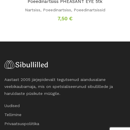
Poeedinartsiss PHEASANT EYE 5tk
Nartsiss
,
Poeedinartsiss
,
Poeedinartsissid
7,50
€
Aastast 2005 järjepidevalt tegutsenud aiandusalane
veebikaubamaja, mis on spetsialiseerunud sibullillede ja
haruldaste püsikute müügile.
Uudised
Tellimine
Privaatsuspoliitika