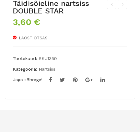
Täidisõieline nartsiss
DOUBLE STAR
ohe
äidi
3,60
€
tul
sõi
p
elin
LAOST OTSAS
CHI
e
NA
nar
TO
tsis
Tootekood:
SKU1359
WN
s
Kategooria:
Nartsiss
GO
Jaga sõbraga!
LD
EN
RAI
N