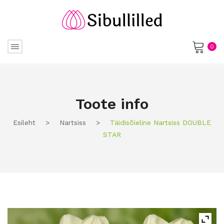
0
No products in the cart.
Toote info
Esileht
>
Nartsiss
>
Täidisõieline Nartsiss DOUBLE
STAR