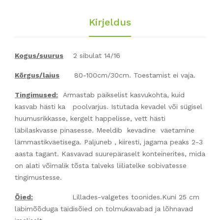
Kirjeldus
Kogus/suurus
2 sibulat 14/16
Kõrgus/laius
80-100cm/30cm. Toestamist ei vaja.
Tingimused:
Armastab päikselist kasvukohta, kuid
kasvab hästi ka poolvarjus. Istutada kevadel või sügisel
huumusrikkasse, kergelt happelisse, vett hästi
läbilaskvasse pinasesse. Meeldib kevadine väetamine
lämmastikväetisega. Paljuneb , kiiresti, jagama peaks 2-3
aasta tagant. Kasvavad suurepäraselt konteinerites, mida
on alati võimalik tõsta talveks liiliatelke sobivatesse
tingimustesse.
Õied:
Lillades-valgetes toonides.Kuni 25 cm
läbimõõduga täidisõied on tolmukavabad ja lõhnavad