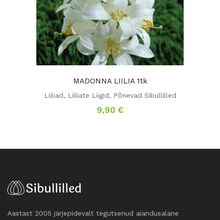
MADONNA LIILIA 1tk
Liiliad
,
Liiliate Liigid
,
Põnevad Sibullilled
9,90
€
Aastast 2005 järjepidevalt tegutsenud aiandusalane