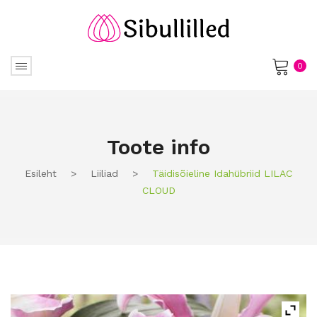
0
No products in the cart.
Toote info
Esileht
>
Liiliad
>
Täidisõieline Idahübriid LILAC
CLOUD