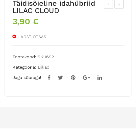
Täidisõieline idahübriid
LILAC CLOUD
äidi
eva
3,90
€
sõi
din
eln
e
LAOST OTSAS
e
kro
aas
oku
ia
s
Tootekood:
SKU692
liilia
(c.v
Kategooria:
Liiliad
MU
ern
Jaga sõbraga!
ST
us)
SE
PA
E
UL
US
PO
TT
ER