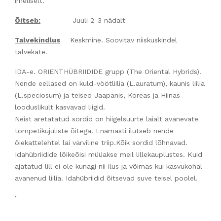
imeliselt.
Õitseb:
Juuli 2-3 nädalt
Talvekindlus
Keskmine. Soovitav niiskuskindel
talvekate.
IDA-e. ORIENTHÜBRIIDIDE grupp (The Oriental Hybrids).
Nende eellased on kuld-vöötliilia (L.auratum), kaunis liilia
(L.speciosum) ja teised Jaapanis, Koreas ja Hiinas
looduslikult kasvavad liigid.
Neist aretatatud sordid on hiigelsuurte laialt avanevate
tompetikujuliste õitega. Enamasti ilutseb nende
õiekattelehtel lai värviline triip.Kõik sordid lõhnavad.
Idahübriidide lõikeõisi müüakse meil lillekauplustes. Kuid
ajatatud lill ei ole kunagi nii ilus ja võimas kui kasvukohal
avanenud liilia. Idahübriidid õitsevad suve teisel poolel.
‘