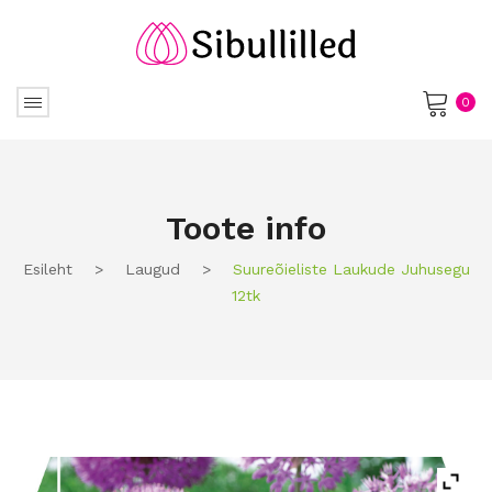
0
No products in the cart.
Toote info
Esileht
>
Laugud
>
Suureõieliste Laukude Juhusegu
12tk