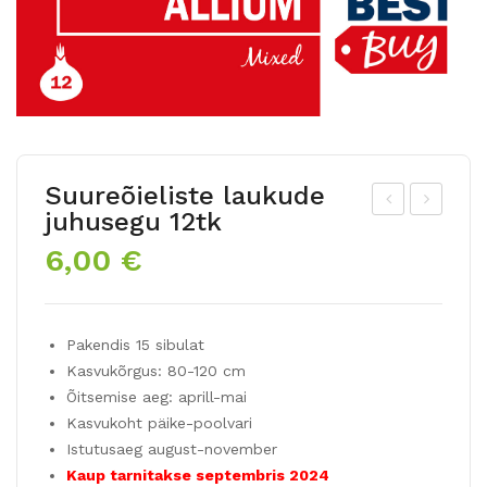
Suureõieliste laukude
juhusegu 12tk
roo
ota
6,00
€
kus
anil
BA
iste
RR
kro
Pakendis 15 sibulat
S
oku
Kasvukõrgus: 80-120 cm
PU
ste
Õitsemise aeg: aprill-mai
RP
juhu
Kasvukoht päike-poolvari
LE
seg
Istutusaeg august-november
8tk
u
Kaup tarnitakse septembris 2024