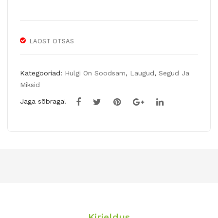
35t
k
LAOST OTSAS
Kategooriad:
Hulgi On Soodsam
,
Laugud
,
Segud Ja
Miksid
Jaga sõbraga!
Kirjeldus