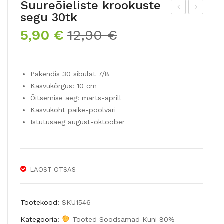
Suureõieliste krookuste
segu 30tk
ulbi
ulpi
Algne
Praegune
5,90
€
12,90
€
-
de-
hind
hind
lau
lau
oli:
on:
gus
kud
12,90 €.
5,90 €.
Pakendis 30 sibulat 7/8
egu
e
Kasvukõrgus: 10 cm
RA
seg
Õitsemise aeg: märts-aprill
SP
u
Kasvukoht päike-poolvari
BE
LO
Istutusaeg august-oktoober
RR
VE
Y
&LA
SU
CE
LAOST OTSAS
ND
20
AE
sib
Tootekood:
SKU1546
ulat
Kategooria:
Tooted Soodsamad Kuni 80%