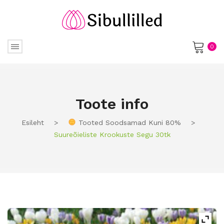
0
No products in the cart.
Toote info
Esileht
>
Tooted Soodsamad Kuni 80%
>
Suureõieliste Krookuste Segu 30tk