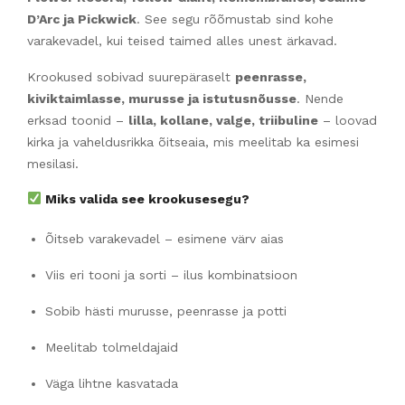
D’Arc ja Pickwick
. See segu rõõmustab sind kohe
varakevadel, kui teised taimed alles unest ärkavad.
Krookused sobivad suurepäraselt
peenrasse,
kiviktaimlasse, murusse ja istutusnõusse
. Nende
erksad toonid –
lilla, kollane, valge, triibuline
– loovad
kirka ja vaheldusrikka õitseaia, mis meelitab ka esimesi
mesilasi.
Miks valida see krookusesegu?
Õitseb varakevadel – esimene värv aias
Viis eri tooni ja sorti – ilus kombinatsioon
Sobib hästi murusse, peenrasse ja potti
Meelitab tolmeldajaid
Väga lihtne kasvatada