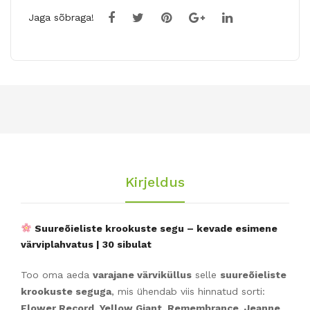
Jaga sõbraga!
Kirjeldus
Suureõieliste krookuste segu – kevade esimene
värviplahvatus | 30 sibulat
Too oma aeda
varajane värviküllus
selle
suureõieliste
krookuste seguga
, mis ühendab viis hinnatud sorti:
Flower Record, Yellow Giant, Remembrance, Jeanne