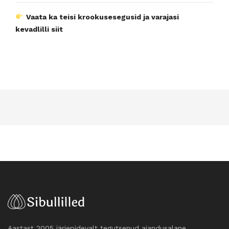
Vaata ka teisi krookusesegusid ja varajasi
kevadlilli siit
Aastast 2005 järjepidevalt tegutsenud aiandusalane