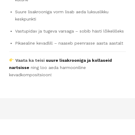
Suure lisakrooniga vorm lisab aeda luksuslikku
keskpunkti
Vastupidav ja tugeva varsaga – sobib hästi lõikelilleks
Pikaealine kevadlill – naaseb peenrasse aasta aastalt
Vaata ka teisi
suure lisakrooniga ja kollaseid
nartsisse
ning loo aeda harmooniline
kevadkompositsioon!