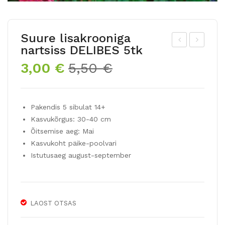
Suure lisakrooniga
nartsiss DELIBES 5tk
uur
äidi
Algne
Praegune
3,00
€
5,50
€
e
sõi
hind
hind
lisa
elin
oli:
on:
kro
e
5,50 €.
3,00 €.
Pakendis 5 sibulat 14+
oni
nar
Kasvukõrgus: 30-40 cm
ga
tsis
Õitsemise aeg: Mai
nar
s
Kasvukoht päike-poolvari
tsis
TA
Istutusaeg august-september
s
HIT
SP
I
RIN
LAOST OTSAS
G
PRI