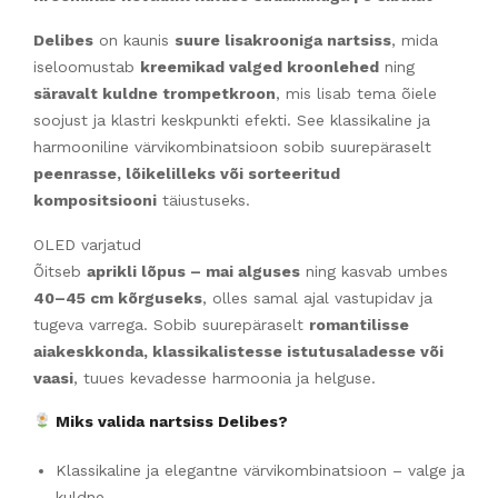
Delibes
on kaunis
suure lisakrooniga nartsiss
, mida
iseloomustab
kreemikad valged kroonlehed
ning
säravalt kuldne trompetkroon
, mis lisab tema õiele
soojust ja klastri keskpunkti efekti. See klassikaline ja
harmooniline värvikombinatsioon sobib suurepäraselt
peenrasse, lõikelilleks või sorteeritud
kompositsiooni
täiustuseks.
OLED varjatud
Õitseb
aprikli lõpus – mai alguses
ning kasvab umbes
40–45 cm kõrguseks
, olles samal ajal vastupidav ja
tugeva varrega. Sobib suurepäraselt
romantilisse
aiakeskkonda, klassikalistesse istutusaladesse või
vaasi
, tuues kevadesse harmoonia ja helguse.
Miks valida nartsiss Delibes?
Klassikaline ja elegantne värvikombinatsioon – valge ja
kuldne