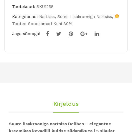
Tootekood:
SKU1258
DE
Kategooriad:
Nartsiss
,
Suure Lisakrooniga Nartsiss
,
Tooted Soodsamad Kuni 80%
Jaga sõbraga!
Kirjeldus
Suure lisakrooniga nartsiss Delibes – elegantne
kreemikas kevadlill kuldse südamikuga | 5 sibulat