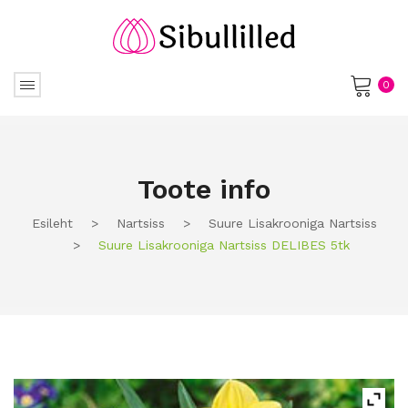
0
No products in the cart.
Toote info
Esileht
>
Nartsiss
>
Suure Lisakrooniga Nartsiss
>
Suure Lisakrooniga Nartsiss DELIBES 5tk