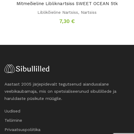
Mitmeõieline Libliknartsiss SWEET OCEAN 5tk
Liblikõieline Nartsiss
,
Nartsiss
7,30
€
Aastast 2005 järjepidevalt tegutsenud aiandusalane
veebikaubamaja, mis on spetsialiseerunud sibullillede ja
haruldaste püsikute müügile.
Uudised
Tellimine
Privaatsuspoliitika