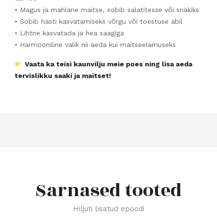
• Magus ja mahlane maitse, sobib salatitesse või snäkiks
• Sobib hästi kasvatamiseks võrgu või toestuse abil
• Lihtne kasvatada ja hea saagiga
• Harmooniline valik nii aeda kui maitseelamuseks
Vaata ka teisi kaunvilju meie poes ning lisa aeda
tervislikku saaki ja maitset!
Sarnased tooted
Hiljuti lisatud epoodi