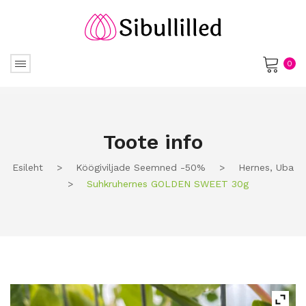
0
No products in the cart.
Toote info
Esileht
>
Köögiviljade Seemned -50%
>
Hernes, Uba
>
Suhkruhernes GOLDEN SWEET 30g