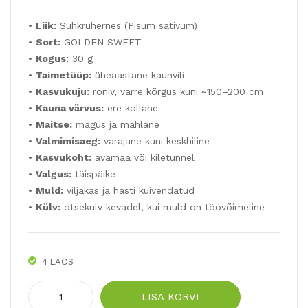
oli:
on:
RM
OB
5,90 €.
2,95 €.
•
Liik:
Suhkruhernes (Pisum sativum)
A
US
•
Sort:
GOLDEN SWEET
25t
4g
•
Kogus:
30 g
k
•
Taimetüüp:
üheaastane kaunvili
•
Kasvukuju:
roniv, varre kõrgus kuni ~150–200 cm
•
Kauna värvus:
ere kollane
•
Maitse:
magus ja mahlane
•
Valmimisaeg:
varajane kuni keskhiline
•
Kasvukoht:
avamaa või kiletunnel
•
Valgus:
täispäike
•
Muld:
viljakas ja hästi kuivendatud
•
Külv:
otsekülv kevadel, kui muld on töövõimeline
4 LAOS
Suhkruhernes
LISA KORVI
GOLDEN