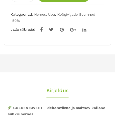
SWEET
30g
Kategooriad:
Hernes, Uba
,
Köögiviljade Seemned
kogus
-50%
Jaga sõbraga!
Kirjeldus
GOLDEN SWEET – dekoratiivne ja maitsev kollane
suhkruhernes