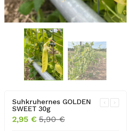
Suhkruhernes GOLDEN
SWEET 30g
om
aali
Algne
Praegune
2,95
€
5,90
€
at
kas
hind
hind
TE
GL