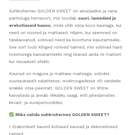
Suhkruhernes GOLDEN SWEET on ainulaadne ja vana
päritoluga hernesort, mis toodab
suuri, lamedaid ja
erekollaseid kaunu
, mida võib süüa koos kaunaga, kui
need on noored ja mahlased. Hiljem, kui seemned on
täiskasvanud, sobivad need ka koorituna kasutamiseks.
See sort loob kõrged ronivad taimed, mis sobivad hästi
toestusega kasvatamiseks ning lisavad aeda nii maitset
kui visuaalset efekti.
Kaunad on magusa ja mahlase maitsega, sobides
suurepäraselt salatitesse, wokiroogadesse või värskeks
snäkiks otse peenralt. GOLDEN SWEET on lihtne
kasvatada ja annab rikkaliku saagi, eriti jahedamates
kevad- ja suveperioodides.
Miks valida suhkruhernes GOLDEN SWEET?
• Erakordselt kaunid kollased kaunad ja dekoratiivsed
taimed