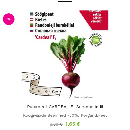
%
Punapeet CARDEAL F1 Seemnelindil
Köögiviljade Seemned -50%
,
Porgand,peet
Algne
Praegune
1,65
€
3,30
€
hind
hind