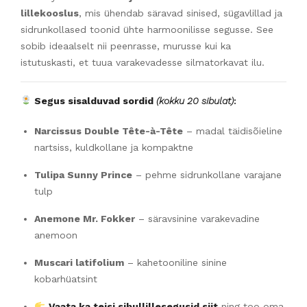
lillekooslus
, mis ühendab säravad sinised, sügavlillad ja
sidrunkollased toonid ühte harmoonilisse segusse. See
sobib ideaalselt nii peenrasse, murusse kui ka
istutuskasti, et tuua varakevadesse silmatorkavat ilu.
Segus sisalduvad sordid
(kokku 20 sibulat)
:
Narcissus Double Tête-à-Tête
– madal täidisõieline
nartsiss, kuldkollane ja kompaktne
Tulipa Sunny Prince
– pehme sidrunkollane varajane
tulp
Anemone Mr. Fokker
– säravsinine varakevadine
anemoon
Muscari latifolium
– kahetooniline sinine
kobarhüatsint
Vaata ka teisi sibullillesegusid siit
ning too oma