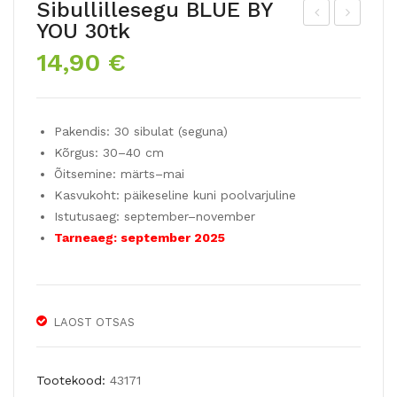
Sibullillesegu BLUE BY
YOU 30tk
ulbi
ulbi
14,90
€
-
seg
nar
u
tsis
SE
Pakendis: 30 sibulat (seguna)
sise
NS
Kõrgus: 30–40 cm
gu
UA
Õitsemine: märts–mai
SU
L
Kasvukoht: päikeseline kuni poolvarjuline
NS
SA
Istutusaeg: september–november
ET
MB
Tarneaeg: september 2025
BO
A
UL
8tk
EV
LAOST OTSAS
AR
D
Tootekood:
43171
12t