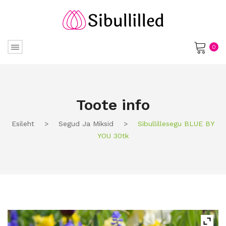
0
No products in the cart.
Toote info
Esileht
>
Segud Ja Miksid
>
Sibullillesegu BLUE BY
YOU 30tk