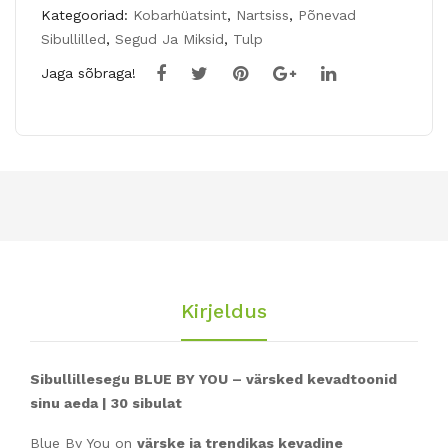
k
Kategooriad:
Kobarhüatsint
,
Nartsiss
,
Põnevad
Sibullilled
,
Segud Ja Miksid
,
Tulp
Jaga sõbraga!
Kirjeldus
Sibullillesegu BLUE BY YOU – värsked kevadtoonid
sinu aeda | 30 sibulat
Blue By You on
värske ja trendikas kevadine