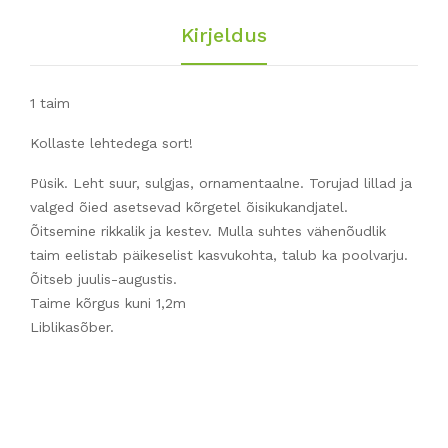
Kirjeldus
1 taim
Kollaste lehtedega sort!
Püsik. Leht suur, sulgjas, ornamentaalne. Torujad lillad ja
valged õied asetsevad kõrgetel õisikukandjatel.
Õitsemine rikkalik ja kestev. Mulla suhtes vähenõudlik
taim eelistab päikeselist kasvukohta, talub ka poolvarju.
Õitseb juulis-augustis.
Taime kõrgus kuni 1,2m
Liblikasõber.