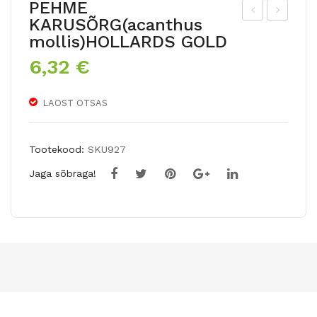
PEHME
KARUSÕRG(acanthus
eva
AR
mollis)HOLLARDS GOLD
din
RE
6,32
€
e
TU
kro
KU
LAOST OTSAS
oku
LLE
s
RK
PIC
UP
Tootekood:
SKU927
KW
P(tr
Jaga sõbraga!
ICK
olli
us
aca
ulis)