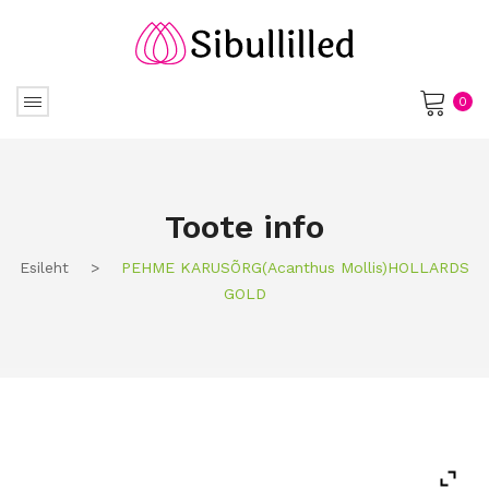
0
No products in the cart.
Toote info
Esileht
>
PEHME KARUSÕRG(acanthus Mollis)HOLLARDS
GOLD