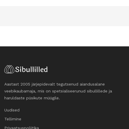
Aastast 2005 järjepidevalt tegutsenud aiandusalane
veebikaubamaja, mis on spetsialiseerunud sibullillede ja
haruldaste püsikute müügile.
Uudised
Tellimine
Privaatsuspoliitika