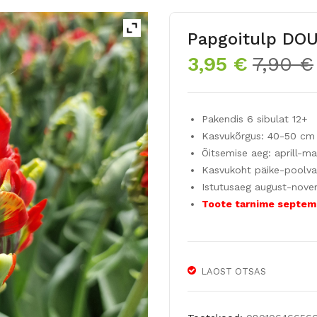
Papgoitulp DO
3,95
€
7,90
€
Pakendis 6 sibulat 12+
Kasvukõrgus: 40-50 cm
Õitsemise aeg: aprill-ma
Kasvukoht päike-poolva
Istutusaeg august-nov
Toote tarnime septem
LAOST OTSAS