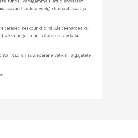
mete tunde. Värvigamma ulatub erksatest
 lisavad lilledele veelgi dramaatilisust ja
ärased keskpunktid nii lillepeenardes kui
ed pikka aega, tuues rõõmu nii aeda kui
hta. Nad on suurepärane valik nii algajatele
t.