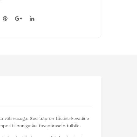
6
a välimusega. See tulp on tõeline kevadine
ompositsiooniga kui tavapärasele tulbile.