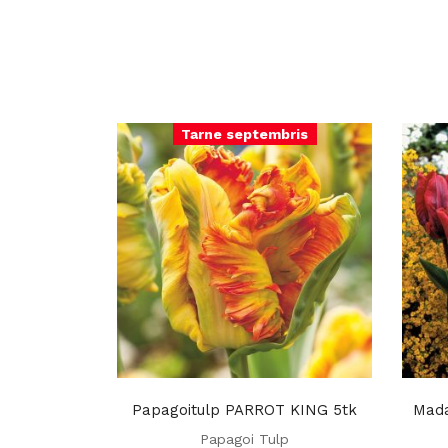
Tarne septembris
Papagoitulp PARROT KING 5tk
Mada
Papagoi Tulp