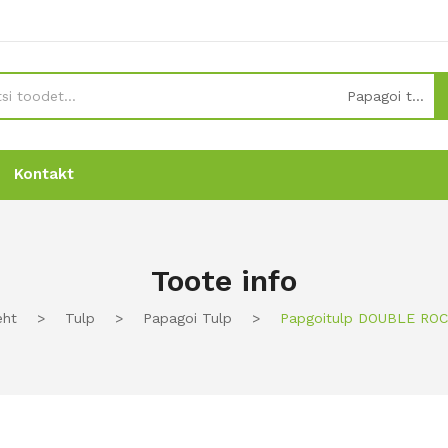
Papagoi tulp
Kontakt
Uudised
Uudised
Tellimine
Tellimine
Kontakt
Kontakt
Toote info
eht
>
Tulp
>
Papagoi Tulp
>
Papgoitulp DOUBLE RO