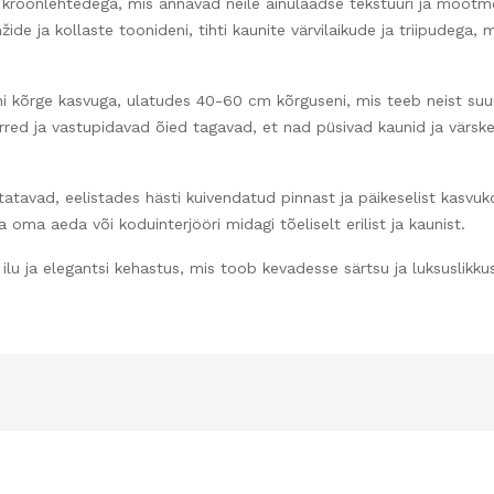
e kroonlehtedega, mis annavad neile ainulaadse tekstuuri ja mõõt
 ja kollaste toonideni, tihti kaunite värvilaikude ja triipudega, mis
rge kasvuga, ulatudes 40-60 cm kõrguseni, mis teeb neist suurep
rred ja vastupidavad õied tagavad, et nad püsivad kaunid ja värsk
tavad, eelistades hästi kuivendatud pinnast ja päikeselist kasvuko
 oma aeda või koduinterjööri midagi tõeliselt erilist ja kaunist.
 ja elegantsi kehastus, mis toob kevadesse särtsu ja luksuslikkus