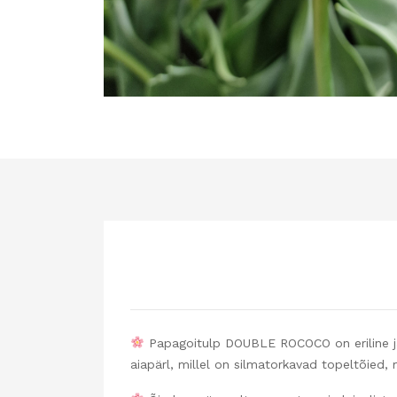
Papagoitulp DOUBLE ROCOCO on eriline ja 
aiapärl, millel on silmatorkavad topeltõied, m