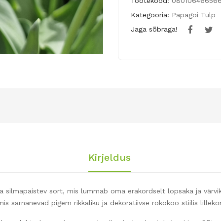
Tootekood:
08010646656
Kategooria:
Papagoi Tulp
Jaga sõbraga!
Kirjeldus
silmapaistev sort, mis lummab oma erakordselt lopsaka ja värvik
is sarnanevad pigem rikkaliku ja dekoratiivse rokokoo stiilis lillek