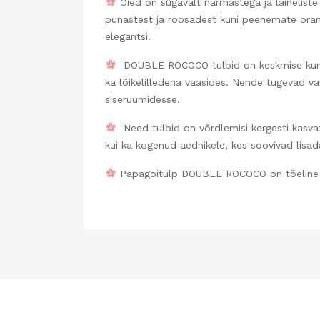
Õied on sügavalt narmastega ja lainelist
punastest ja roosadest kuni peenemate oranžide
elegantsi.
DOUBLE ROCOCO tulbid on keskmise kuni kõ
ka lõikelilledena vaasides. Nende tugevad va
siseruumidesse.
Need tulbid on võrdlemisi kergesti kasvata
kui ka kogenud aednikele, kes soovivad lisada
Papagoitulp DOUBLE ROCOCO on tõeline ilu