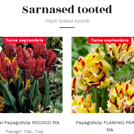
Sarnased tooted
Hiljuti lisatud epoodi
Tarne septembris
Tarne septembris
l Papagoitulp ROCOCO 5tk
Papagoitulp FLAMING PA
5tk
Papagoi Tulp
,
Tulp