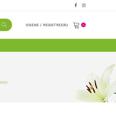
SISENE
/
REGISTREERU
0
No products in the cart.
COCO