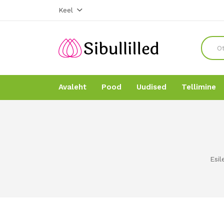
Keel
Avaleht
Pood
Uudised
Tellimine
Avaleht
Avaleht
Pood
Pood
Esil