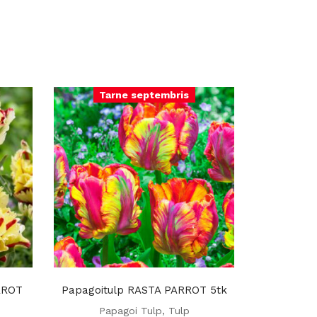
Tarne septembris
RROT
Papagoitulp RASTA PARROT 5tk
Papagoi Tulp
,
Tulp