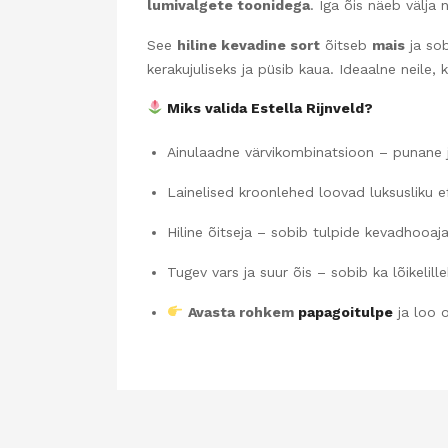
lumivalgete toonidega
. Iga õis näeb välja
See
hiline kevadine sort
õitseb
mais
ja so
kerakujuliseks ja püsib kaua. Ideaalne neile, 
Miks valida Estella Rijnveld?
Ainulaadne värvikombinatsioon – punane j
Lainelised kroonlehed loovad luksusliku e
Hiline õitseja – sobib tulpide kevadhooaj
Tugev vars ja suur õis – sobib ka lõikelill
Avasta rohkem
papagoitulpe
ja loo 