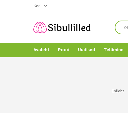
Keel
Avaleht
Pood
Uudised
Tellimine
Avaleht
Avaleht
Pood
Pood
Esileht