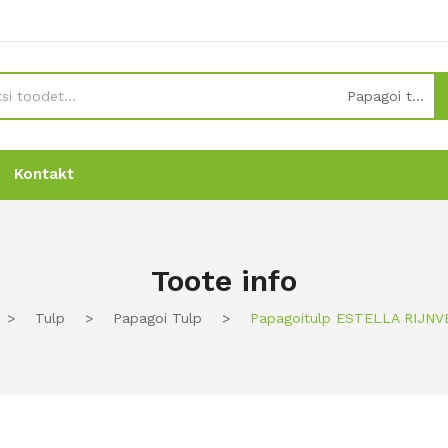
Papagoi tulp
Kontakt
Uudised
Uudised
Tellimine
Tellimine
Kontakt
Kontakt
Toote info
>
Tulp
>
Papagoi Tulp
>
Papagoitulp ESTELLA RIJNV