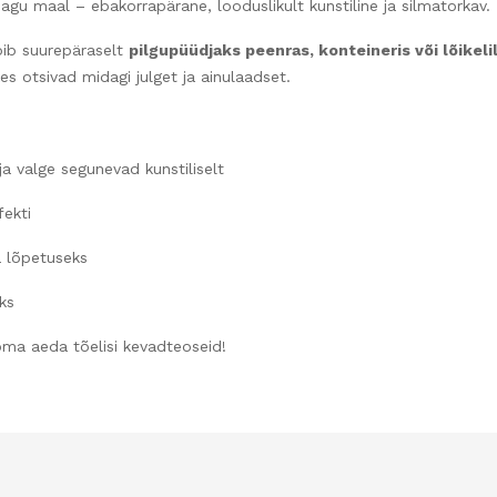
 nagu maal – ebakorrapärane, looduslikult kunstiline ja silmatorkav.
bib suurepäraselt
pilgupüüdjaks peenras, konteineris või lõikeli
kes otsivad midagi julget ja ainulaadset.
a valge segunevad kunstiliselt
fekti
a lõpetuseks
eks
oma aeda tõelisi kevadteoseid!