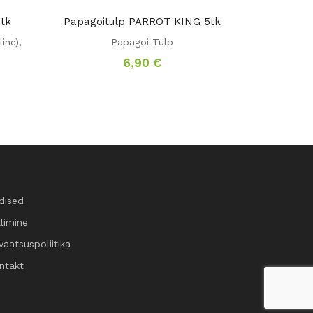
tk
Papagoitulp PARROT KING 5tk
line)
,
Papagoi Tulp
6,90
€
dised
llimine
vaatsuspoliitika
ntakt