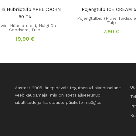
ini Hübriidtulp APELDOORN
Pojengtulp ICE CREAM 5
50 Tk
Pojengtulbid (Hiline Täidisõie
Tulp
wini Hübriidtulbid
,
Hulgi On
Soodsam
,
Tulp
7,90
€
19,90
€
Uu
Aastast 2005 järjepidevalt tegutsenud aiandusalane
veebikaubamaja, mis on spetsialiseerunud
Te
sibullillede ja haruldaste püsikute müügile.
Pri
Ko