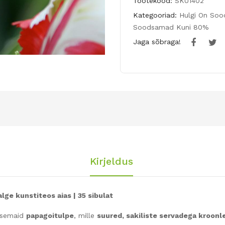
Tootekood:
SKU1402
Kategooriad:
Hulgi On So
Soodsamad Kuni 80%
Jaga sõbraga!
Kirjeldus
lge kunstiteos aias | 35 sibulat
tsemaid
papagoitulpe
, mille
suured, sakiliste servadega kroonl