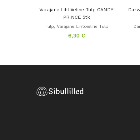
Varajane Lihtõieline Tulp CANDY
Darw
PRINCE 5tk
Tulp
,
Varajane Lihtõieline Tulp
Dar
6,30
€