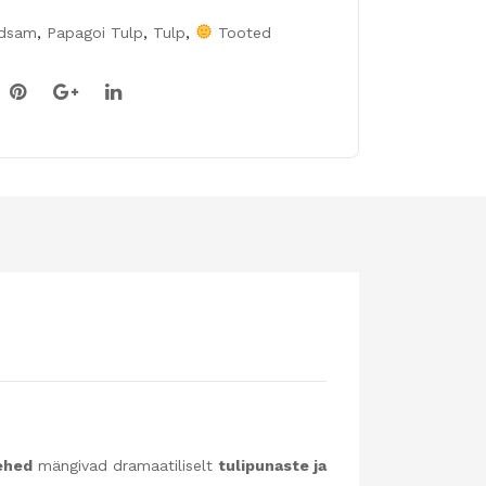
odsam
,
Papagoi Tulp
,
Tulp
,
Tooted
ehed
mängivad dramaatiliselt
tulipunaste ja