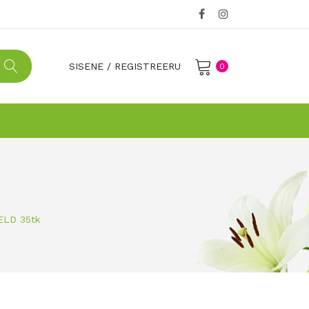
SISENE
/
REGISTREERU
0
No products in the cart.
ELD 35tk