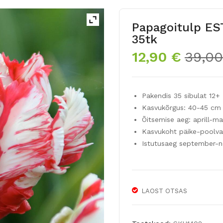
Papagoitulp E
35tk
12,90
€
39,0
Pakendis 35 sibulat 12+
Kasvukõrgus: 40-45 cm
Õitsemise aeg: aprill-ma
Kasvukoht päike-poolva
Istutusaeg september-
LAOST OTSAS