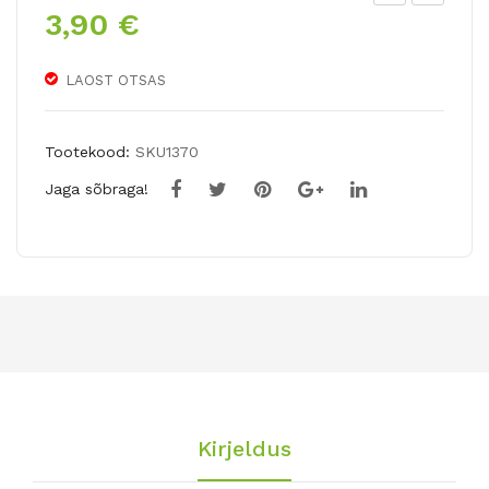
3,90
€
apa
uur
goi
eõi
gla
elis
LAOST OTSAS
dio
te
ol
gla
Tootekood:
SKU1370
SA
dio
Jaga sõbraga!
MA
olid
RA
e
juhu
seg
u
Kirjeldus