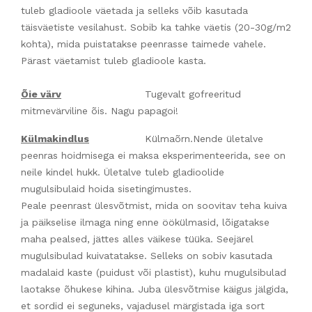
tuleb gladioole väetada ja selleks võib kasutada
täisväetiste vesilahust. Sobib ka tahke väetis (20-30g/m2
kohta), mida puistatakse peenrasse taimede vahele.
Pärast väetamist tuleb gladioole kasta.
Õie värv
Tugevalt gofreeritud
mitmevärviline õis. Nagu papagoi!
Külmakindlus
Külmaõrn.Nende ületalve
peenras hoidmisega ei maksa eksperimenteerida, see on
neile kindel hukk. Ületalve tuleb gladioolide
mugulsibulaid hoida sisetingimustes.
Peale peenrast ülesvõtmist, mida on soovitav teha kuiva
ja päikselise ilmaga ning enne öökülmasid, lõigatakse
maha pealsed, jättes alles väikese tüüka. Seejärel
mugulsibulad kuivatatakse. Selleks on sobiv kasutada
madalaid kaste (puidust või plastist), kuhu mugulsibulad
laotakse õhukese kihina. Juba ülesvõtmise käigus jälgida,
et sordid ei seguneks, vajadusel märgistada iga sort