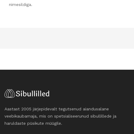
nimesildiga.
Aastast 2005 järjepidevalt tegutsenud aiandusalane
veebikaubamaja, mis on spetsialiseerunud sibullillede ja
haruldaste püsikute müügile.