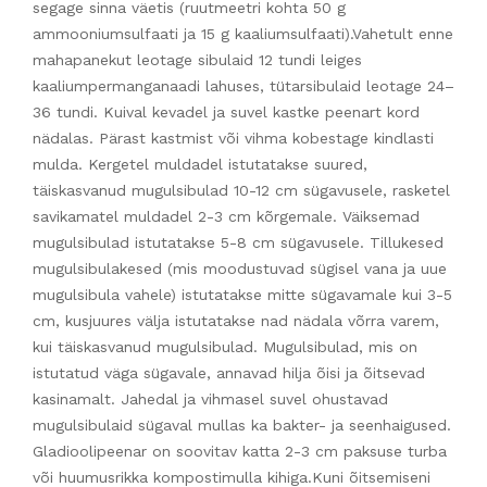
segage sinna väetis (ruutmeetri kohta 50 g
ammooniumsulfaati ja 15 g kaaliumsulfaati).Vahetult enne
mahapanekut leotage sibulaid 12 tundi leiges
kaaliumpermanganaadi lahuses, tütarsibulaid leotage 24–
36 tundi. Kuival kevadel ja suvel kastke peenart kord
nädalas. Pärast kastmist või vihma kobestage kindlasti
mulda. Kergetel muldadel istutatakse suured,
täiskasvanud mugulsibulad 10-12 cm sügavusele, rasketel
savikamatel muldadel 2-3 cm kõrgemale. Väiksemad
mugulsibulad istutatakse 5-8 cm sügavusele. Tillukesed
mugulsibulakesed (mis moodustuvad sügisel vana ja uue
mugulsibula vahele) istutatakse mitte sügavamale kui 3-5
cm, kusjuures välja istutatakse nad nädala võrra varem,
kui täiskasvanud mugulsibulad. Mugulsibulad, mis on
istutatud väga sügavale, annavad hilja õisi ja õitsevad
kasinamalt. Jahedal ja vihmasel suvel ohustavad
mugulsibulaid sügaval mullas ka bakter- ja seenhaigused.
Gladioolipeenar on soovitav katta 2-3 cm paksuse turba
või huumusrikka kompostimulla kihiga.Kuni õitsemiseni