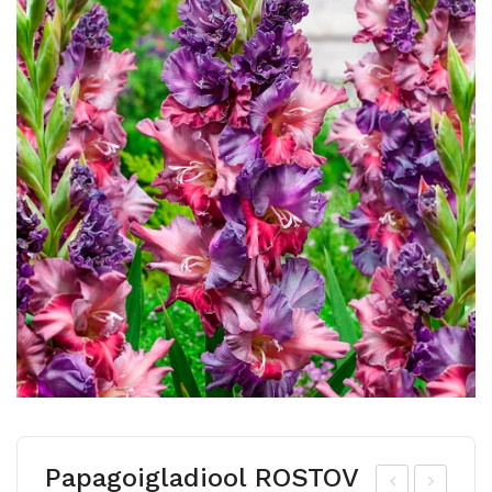
Papagoigladiool ROSTOV