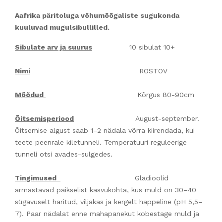
Aafrika päritoluga võhumõõgaliste sugukonda
kuuluvad mugulsibullilled.
Sibulate arv ja suurus
10 sibulat 10+
Nimi
ROSTOV
Mõõdud
Kõrgus 80-90cm
Õitsemisperiood
August-september.
Õitsemise algust saab 1–2 nädala võrra kiirendada, kui
teete peenrale kiletunneli. Temperatuuri reguleerige
tunneli otsi avades-sulgedes.
Tingimused
Gladioolid
armastavad päikselist kasvukohta, kus muld on 30–40
sügavuselt haritud, viljakas ja kergelt happeline (pH 5,5–
7). Paar nädalat enne mahapanekut kobestage muld ja