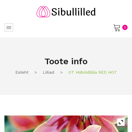
0
No products in the cart.
Toote info
Esileht
>
Liiliad
>
OT Hübriidliilia RED HOT