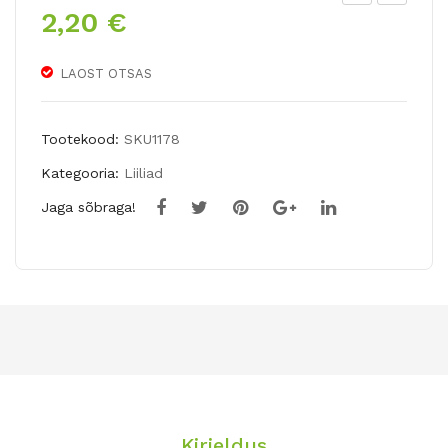
2,20
€
OO
A
-
Hü
NEI
brii
LAOST OTSAS
UV
dliili
AIP
a
Tootekood:
SKU1178
(epi
FA
Kategooria:
Liiliad
pac
NGI
Jaga sõbraga!
tis
O
pal
ust
ris)
Kirjeldus