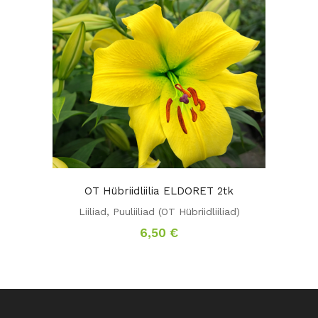
OT Hübriidliilia ELDORET 2tk
Liiliad
,
Puuliiliad (OT Hübriidliiliad)
6,50
€