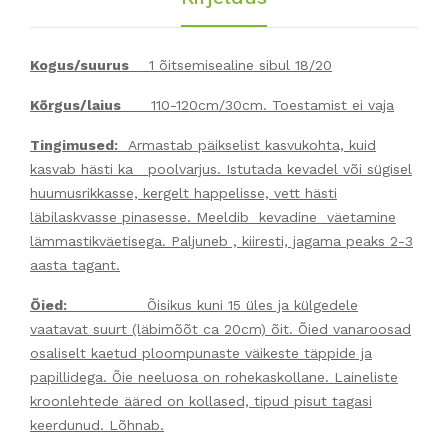
Kogus/suurus
1 õitsemisealine sibul 18/20
Kõrgus/laius
110-120cm/30cm. Toestamist ei vaja
Tingimused:
Armastab päikselist kasvukohta, kuid
kasvab hästi ka poolvarjus. Istutada kevadel või sügisel
huumusrikkasse, kergelt happelisse, vett hästi
läbilaskvasse pinasesse. Meeldib kevadine väetamine
lämmastikväetisega. Paljuneb , kiiresti, jagama peaks 2-3
aasta tagant.
Õied:
Õisikus kuni 15 üles ja külgedele
vaatavat suurt (läbimõõt ca 20cm) õit. Õied vanaroosad
osaliselt kaetud ploompunaste väikeste täppide ja
papillidega. Õie neeluosa on rohekaskollane. Laineliste
kroonlehtede ääred on kollased, tipud pisut tagasi
keerdunud. Lõhnab.