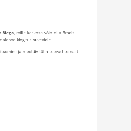
e õiega
, mille keskosa võib olla õrnalt
malanna kingitus suveaiale.
õitsemine ja meeldiv lõhn teevad temast