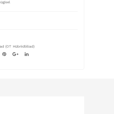
sib
ügisel
ul
iad (OT Hübriidliiliad)