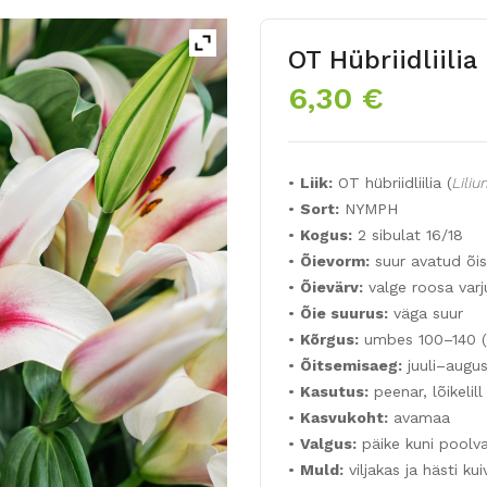
OT Hübriidliili
6,30
€
•
Liik:
OT hübriidliilia (
Lili
•
Sort:
NYMPH
•
Kogus:
2 sibulat 16/18
•
Õievorm:
suur avatud õis
•
Õievärv:
valge roosa varj
•
Õie suurus:
väga suur
•
Kõrgus:
umbes 100–140 (
•
Õitsemisaeg:
juuli–augus
•
Kasutus:
peenar, lõikelill
•
Kasvukoht:
avamaa
•
Valgus:
päike kuni poolva
•
Muld:
viljakas ja hästi ku