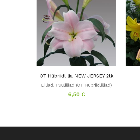
OT Hübriidliilia NEW JERSEY 2tk
Liiliad
,
Puuliiliad (OT Hübriidliiliad)
6,50
€