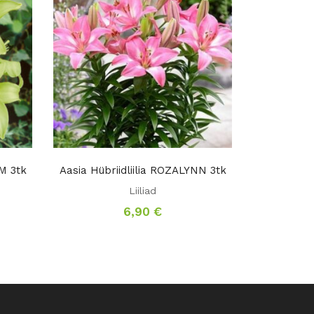
LM 3tk
Aasia Hübriidliilia ROZALYNN 3tk
Liiliad
6,90
€