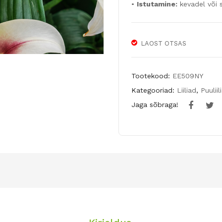
•
Istutamine:
kevadel või s
LAOST OTSAS
Tootekood:
EE509NY
Kategooriad:
Liiliad
,
Puuliil
Jaga sõbraga!