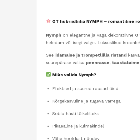
OT hübriidliilia NYMPH – romantiline roo
Nymph
on elegantne ja väga dekoratiivne
OT
heledam või isegi valge. Luksuslikud kroonle
See
idamaise ja trompetliilia ristand
kasvab
suurepärase valiku
peenrasse, taustataimek
Miks valida Nymph?
Efektsed ja suured roosad õied
Kõrgekasvuline ja tugeva varrega
Sobib hästi lõikelilleks
Pikaealine ja külmakindel
Vähe hooldust nõudev