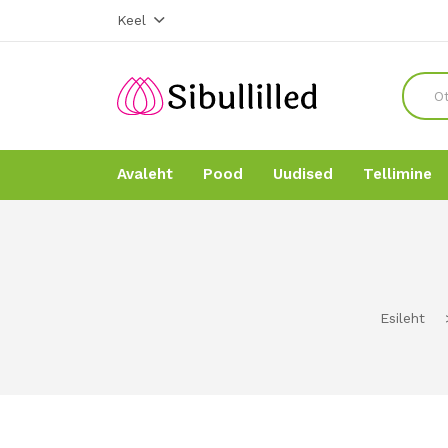
Keel
Avaleht
Pood
Uudised
Tellimine
Avaleht
Avaleht
Pood
Pood
Esileht