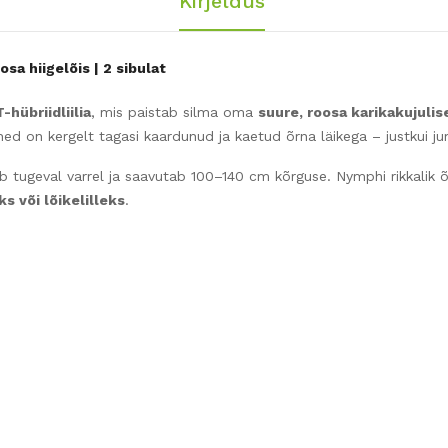
Kirjeldus
sa hiigelõis | 2 sibulat
-hübriidliilia
, mis paistab silma oma
suure, roosa karikakujulis
hed on kergelt tagasi kaardunud ja kaetud õrna läikega – justkui ju
 tugeval varrel ja saavutab 100–140 cm kõrguse. Nymphi rikkalik 
s või lõikelilleks
.