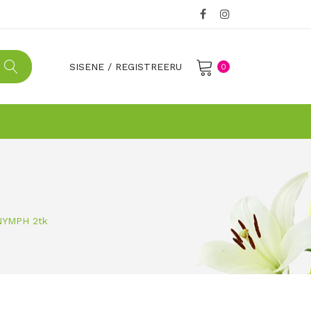
SISENE
/
REGISTREERU
0
No products in the cart.
 NYMPH 2tk