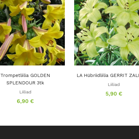
Trompetliilia GOLDEN
LA Hübriidliilia GERRIT ZA
SPLENDOUR 3tk
Liiliad
Liiliad
5,90
€
6,90
€