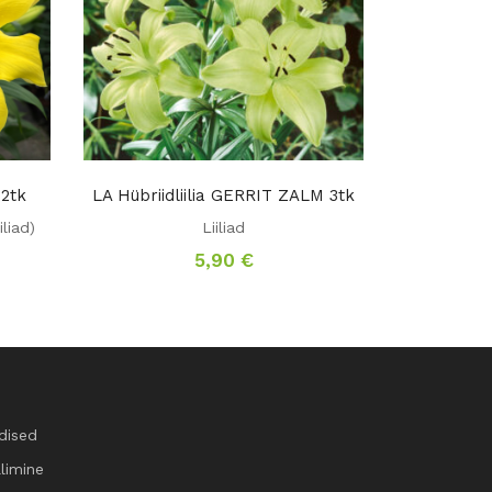
 2tk
LA Hübriidliilia GERRIT ZALM 3tk
iliad)
Liiliad
5,90
€
dised
llimine