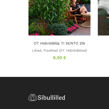
OT Hübriidliilia TI SENTO 2tk
Liiliad
,
Puuliiliad (OT Hübriidliiliad)
6,50
€