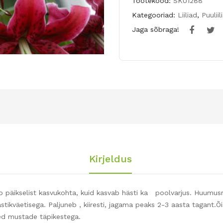
Tootekood:
SKU1288
Kategooriad:
Liiliad
,
Puuliil
Jaga sõbraga!
Kirjeldus
stab päikselist kasvukohta, kuid kasvab hästi ka poolvarjus. Huumusr
väetisega. Paljuneb , kiiresti, jagama peaks 2-3 aasta tagant.Õisik
ed mustade täpikestega.