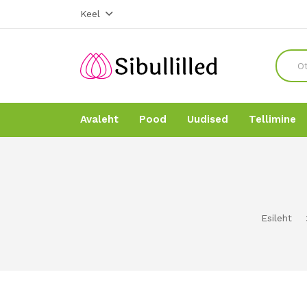
Keel
Avaleht
Pood
Uudised
Tellimine
Avaleht
Avaleht
Pood
Pood
Esileht