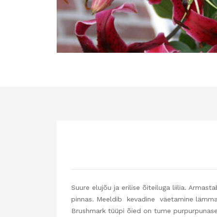
Suure elujõu ja erilise õiteiluga liilia. Arma
pinnas. Meeldib kevadine väetamine lämmastik
Brushmark tüüpi õied on tume purpurpunas