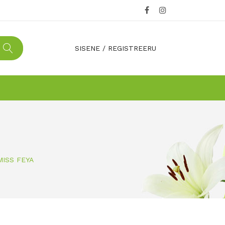
SISENE
/
REGISTREERU
 MISS FEYA