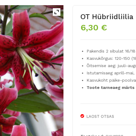
OT Hübriidliili
6,30
€
Pakendis 2 sibulat 16/18
Kasvukõrgus: 120-150 (
Õitsemise aeg: juuli-aug
Istutamisaeg aprill-mai
Kasvukoht päike-poolva
Toote tarneaeg märts
LAOST OTSAS