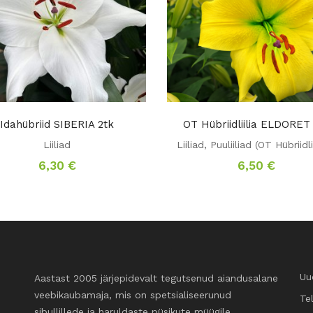
Idahübriid SIBERIA 2tk
OT Hübriidliilia ELDORET
Liiliad
Liiliad
,
Puuliiliad (OT Hübriidli
6,30
€
6,50
€
Uu
Aastast 2005 järjepidevalt tegutsenud aiandusalane
veebikaubamaja, mis on spetsialiseerunud
Te
sibullillede ja haruldaste püsikute müügile.