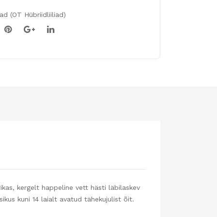
iad (OT Hübriidliiliad)
ikas, kergelt happeline vett hästi läbilaskev
us kuni 14 laialt avatud tähekujulist õit.