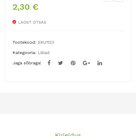
2,30
€
T
T
Hü
Hü
brii
brii
LAOST OTSAS
dliili
dliili
a
a
Tootekood:
SKU1123
MO
LA
Kategooria:
Liiliad
NT
DY
Jaga sõbraga!
EG
ALI
O
CE
BAY
Kirjeldus