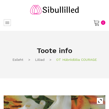
0
No products in the cart.
Toote info
Esileht
>
Liiliad
>
OT Hübriidliilia COURAGE