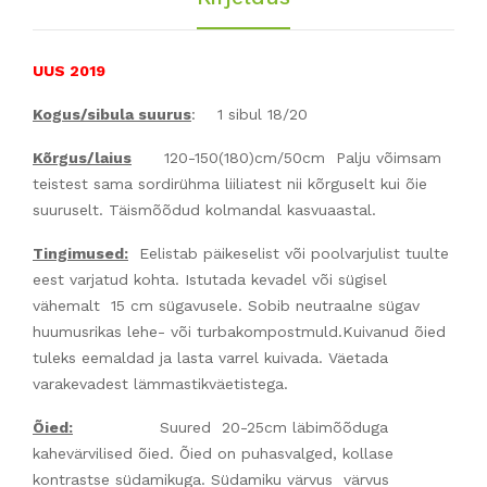
UUS 2019
Kogus/sibula suurus
: 1 sibul 18/20
Kõrgus/laius
120-150(180)cm/50cm Palju võimsam
teistest sama sordirühma liiliatest nii kõrguselt kui õie
suuruselt. Täismõõdud kolmandal kasvuaastal.
Tingimused:
Eelistab päikeselist või poolvarjulist tuulte
eest varjatud kohta. Istutada kevadel või sügisel
vähemalt 15 cm sügavusele. Sobib neutraalne sügav
huumusrikas lehe- või turbakompostmuld.Kuivanud õied
tuleks eemaldad ja lasta varrel kuivada. Väetada
varakevadest lämmastikväetistega.
Õied:
Suured 20-25cm läbimõõduga
kahevärvilised õied. Õied on puhasvalged, kollase
kontrastse südamikuga. Südamiku värvus värvus