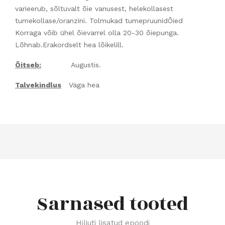
varieerub, sõltuvalt õie vanusest, helekollasest
tumekollase/oranzini. Tolmukad tumepruunidÕied
Korraga võib ühel õievarrel olla 20-30 õiepunga.
Lõhnab.Erakordselt hea lõikelill.
Õitseb:
Augustis.
Talvekindlus
Väga hea
Sarnased tooted
Hiljuti lisatud epoodi