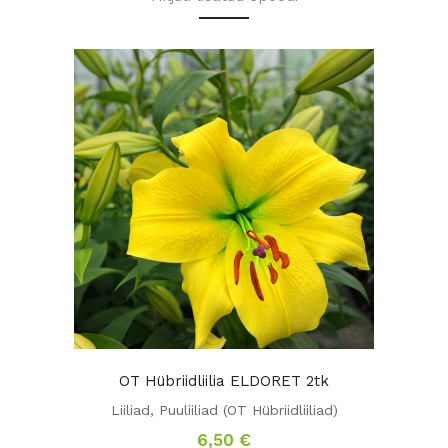
OT Hübriidliilia ELDORET 2tk
Liiliad
,
Puuliiliad (OT Hübriidliiliad)
6,50
€