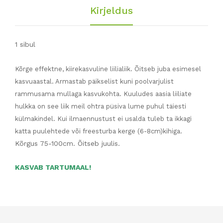
Kirjeldus
1 sibul
Kõrge effektne, kiirekasvuline liilialiik. Õitseb juba esimesel
kasvuaastal. Armastab päikselist kuni poolvarjulist
rammusama mullaga kasvukohta. Kuuludes aasia liiliate
hulkka on see liik meil ohtra püsiva lume puhul täiesti
külmakindel. Kui ilmaennustust ei usalda tuleb ta ikkagi
katta puulehtede või freesturba kerge (6-8cm)kihiga.
Kõrgus 75-100cm. Õitseb juulis.
KASVAB TARTUMAAL!