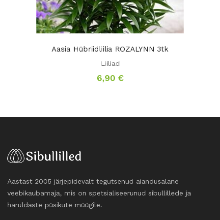
Aasia Hübriidliilia ROZALYNN 3tk
Liiliad
6,90
€
Aastast 2005 järjepidevalt tegutsenud aiandusalane
veebikaubamaja, mis on spetsialiseerunud sibullillede ja
haruldaste püsikute müügile.