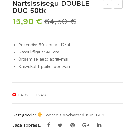
Nartsissisegu DOUBLE
DUO 50tk
jata
art
Algne
Praegune
15,90
€
64,50
€
tud
siss
hind
hind
nar
ide
oli:
on:
tsis
juhu
64,50 €.
15,90 €.
Pakendis: 50 sibulat 12/14
s
seg
Kasvukõrgus: 40 cm
GR
u
Õitsemise aeg: aprill-mai
AN
50
Kasvukoht päike-poolvari
D
tk
SO
LEI
LAOST OTSAS
L
D’O
R
Kategooria:
Tooted Soodsamad Kuni 80%
5tk
Jaga sõbraga!