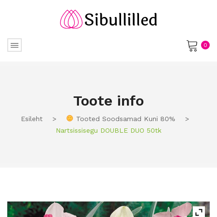
0
No products in the cart.
Toote info
Esileht
>
Tooted Soodsamad Kuni 80%
>
Nartsissisegu DOUBLE DUO 50tk