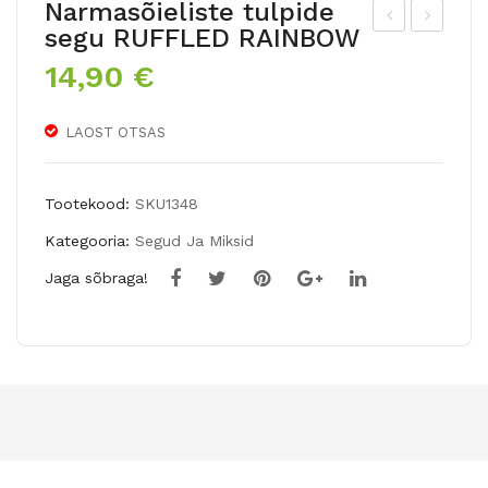
Narmasõieliste tulpide
segu RUFFLED RAINBOW
oje
auf
14,90
€
ngt
ma
ulp
nni
LAOST OTSAS
CO
tul
PP
p
ER
TH
Tootekood:
SKU1348
IMA
E
Kategooria:
Segud Ja Miksid
GE
FIR
Jaga sõbraga!
5tk
ST