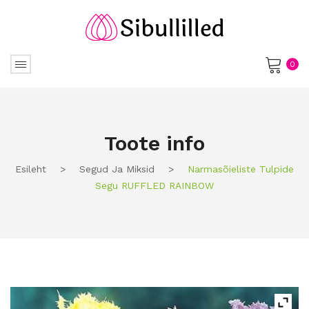
0
No products in the cart.
Toote info
Esileht
>
Segud Ja Miksid
>
Narmasõieliste Tulpide
Segu RUFFLED RAINBOW