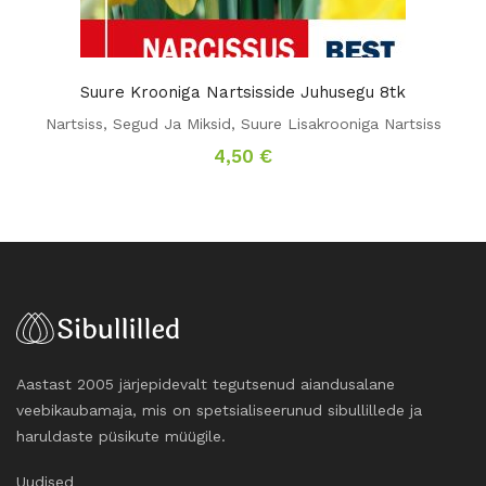
Suure Krooniga Nartsisside Juhusegu 8tk
Nartsiss
,
Segud Ja Miksid
,
Suure Lisakrooniga Nartsiss
4,50
€
Aastast 2005 järjepidevalt tegutsenud aiandusalane
veebikaubamaja, mis on spetsialiseerunud sibullillede ja
haruldaste püsikute müügile.
Uudised