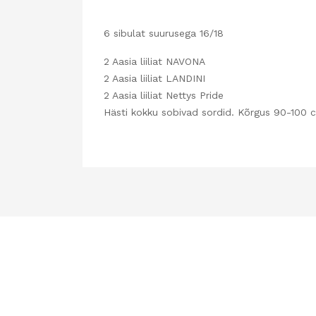
6 sibulat suurusega 16/18
2 Aasia liiliat NAVONA
2 Aasia liiliat LANDINI
2 Aasia liiliat Nettys Pride
Hästi kokku sobivad sordid. Kõrgus 90-100 cm