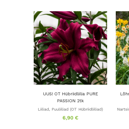
UUS! OT Hübriidliilia PURE
Lõhn
PASSION 2tk
Liiliad
,
Puuliiliad (OT Hübriidliiliad)
Nartsi
6,90
€