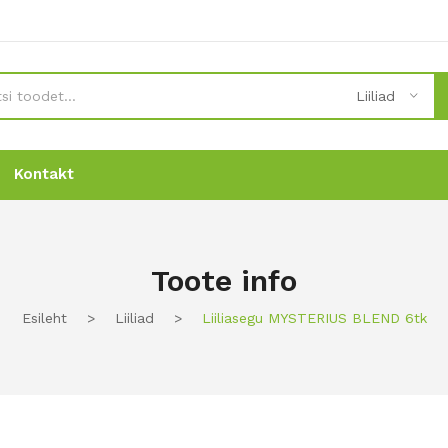
Liiliad
Kontakt
Uudised
Uudised
Tellimine
Tellimine
Kontakt
Kontakt
Toote info
Esileht
>
Liiliad
>
Liiliasegu MYSTERIUS BLEND 6tk