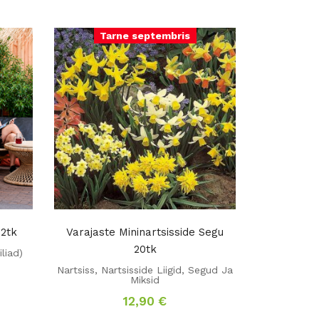
Tarne septembris
 2tk
Varajaste Mininartsisside Segu
20tk
iliad)
Nartsiss
,
Nartsisside Liigid
,
Segud Ja
Miksid
12,90
€