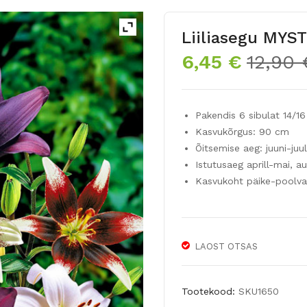
Liiliasegu MYS
6,45
€
12,90
Pakendis 6 sibulat 14/16
Kasvukõrgus: 90 cm
Õitsemise aeg: juuni-juul
Istutusaeg aprill-mai, 
Kasvukoht päike-poolva
LAOST OTSAS
Tootekood:
SKU1650