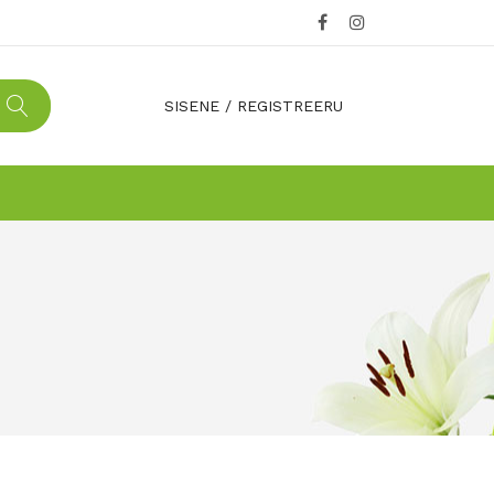
SISENE
/
REGISTREERU