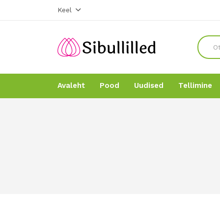
Keel
Avaleht
Pood
Uudised
Tellimine
Avaleht
Avaleht
Pood
Pood