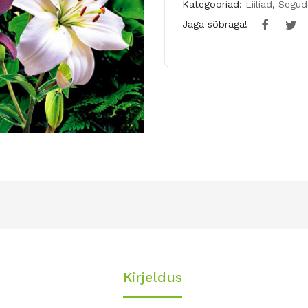
Kategooriad:
Liiliad
,
Segud
Jaga sõbraga!
Kirjeldus