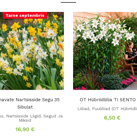
Tarne septembris
avate Nartsisside Segu 35
OT Hübriidliilia TI SENTO
Sibulat
Liiliad
,
Puuliiliad (OT Hübriidli
ss
,
Nartsisside Liigid
,
Segud Ja
6,50
€
Miksid
16,90
€