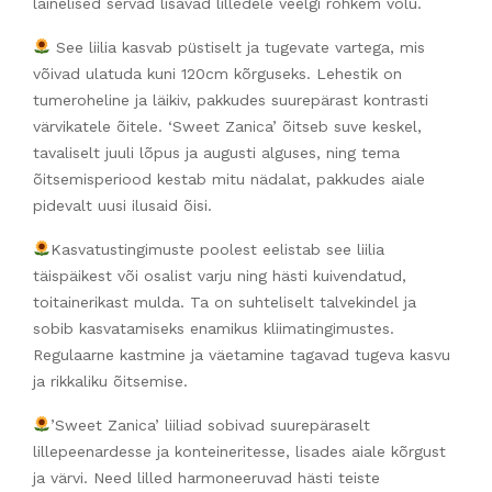
lainelised servad lisavad lilledele veelgi rohkem võlu.
See liilia kasvab püstiselt ja tugevate vartega, mis
võivad ulatuda kuni 120cm kõrguseks. Lehestik on
tumeroheline ja läikiv, pakkudes suurepärast kontrasti
värvikatele õitele. ‘Sweet Zanica’ õitseb suve keskel,
tavaliselt juuli lõpus ja augusti alguses, ning tema
õitsemisperiood kestab mitu nädalat, pakkudes aiale
pidevalt uusi ilusaid õisi.
Kasvatustingimuste poolest eelistab see liilia
täispäikest või osalist varju ning hästi kuivendatud,
toitainerikast mulda. Ta on suhteliselt talvekindel ja
sobib kasvatamiseks enamikus kliimatingimustes.
Regulaarne kastmine ja väetamine tagavad tugeva kasvu
ja rikkaliku õitsemise.
’Sweet Zanica’ liiliad sobivad suurepäraselt
lillepeenardesse ja konteineritesse, lisades aiale kõrgust
ja värvi. Need lilled harmoneeruvad hästi teiste