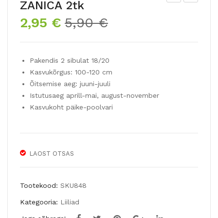
ZANICA 2tk
asi
NO
Algne
Praegune
2,95
€
5,90
€
a
Hü
hind
hind
hüb
brii
oli:
on:
riidl
dliili
5,90 €.
2,95 €.
Pakendis 2 sibulat 18/20
iilia
a
Kasvukõrgus: 100-120 cm
WH
KU
Õitsemise aeg: juuni-juuli
ITE
SHI
Istutusaeg aprill-mai, august-november
PIX
MA
Kasvukoht päike-poolvari
ELS
YA
LAOST OTSAS
Tootekood:
SKU848
Kategooria:
Liiliad