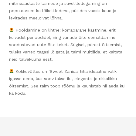
mitmeaastaste taimede ja suvelilledega ning on
populaarsed ka lõikelilledena, püsides vaasis kaua ja
levitades meeldivat lõhna.
Hooldamine on lihtne: korrapärane kastmine, eriti
kuivadel perioodidel, ning vanade õite eemaldamine
soodustavad uute õite teket. Sügisel, pärast õitsemist,
tuleks varred tagasi lõigata ja taimi multšida, et kaitsta
neid talvekülma eest.
Kokkuvõttes on ‘Sweet Zanica’ liilia ideaalne valik
igasse aeda, kus soovitakse ilu, elegantsi ja rikkalikku
õitsemist. See taim toob rõõmu ja kaunistab nii aeda kui
ka kodu.