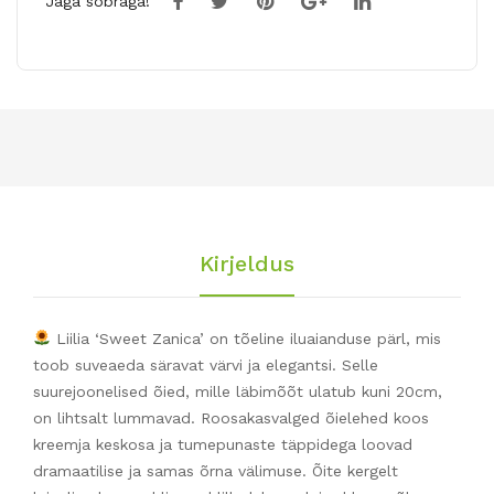
Jaga sõbraga!
Kirjeldus
Liilia ‘Sweet Zanica’ on tõeline iluaianduse pärl, mis
toob suveaeda säravat värvi ja elegantsi. Selle
suurejoonelised õied, mille läbimõõt ulatub kuni 20cm,
on lihtsalt lummavad. Roosakasvalged õielehed koos
kreemja keskosa ja tumepunaste täppidega loovad
dramaatilise ja samas õrna välimuse. Õite kergelt