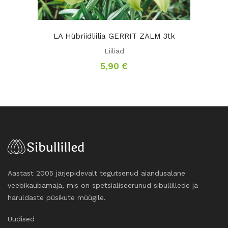
LA Hübriidliilia GERRIT ZALM 3tk
Liiliad
5,90
€
Aastast 2005 järjepidevalt tegutsenud aiandusalane
veebikaubamaja, mis on spetsialiseerunud sibullillede ja
haruldaste püsikute müügile.
Uudised