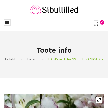
0
No products in the cart.
Toote info
Esileht
>
Liiliad
>
LA Hübriidliilia SWEET ZANICA 2tk