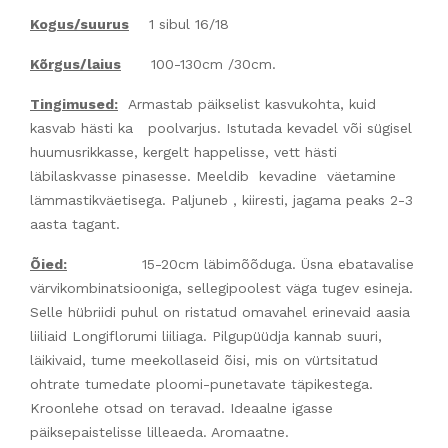
Kogus/suurus
1 sibul 16/18
Kõrgus/laius
100-130cm /30cm.
Tingimused:
Armastab päikselist kasvukohta, kuid
kasvab hästi ka poolvarjus. Istutada kevadel või sügisel
huumusrikkasse, kergelt happelisse, vett hästi
läbilaskvasse pinasesse. Meeldib kevadine väetamine
lämmastikväetisega. Paljuneb , kiiresti, jagama peaks 2-3
aasta tagant.
Õied:
15-20cm läbimõõduga. Üsna ebatavalise
värvikombinatsiooniga, sellegipoolest väga tugev esineja.
Selle hübriidi puhul on ristatud omavahel erinevaid aasia
liiliaid Longiflorumi liiliaga. Pilgupüüdja kannab suuri,
läikivaid, tume meekollaseid õisi, mis on vürtsitatud
ohtrate tumedate ploomi-punetavate täpikestega.
Kroonlehe otsad on teravad. Ideaalne igasse
päiksepaistelisse lilleaeda. Aromaatne.