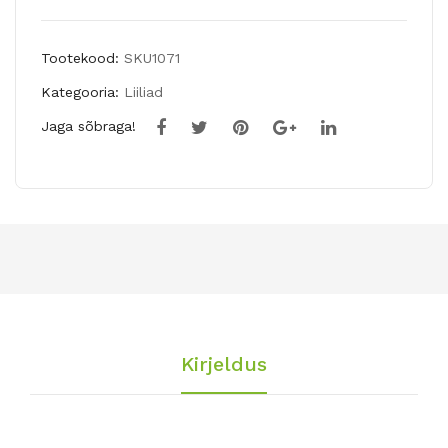
AR
a
BA
PR
Tootekood:
SKU1071
TAX
ET
Kategooria:
Liiliad
3tk
TY
Jaga sõbraga!
WO
MA
N
Kirjeldus