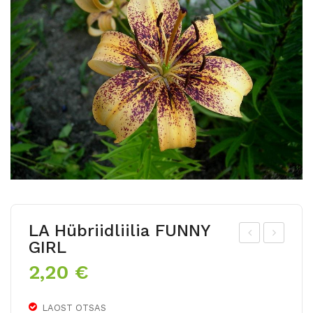
LA Hübriidliilia FUNNY
GIRL
A
T
2,20
€
hüb
Hü
riidl
brii
LAOST OTSAS
iilia
dliili