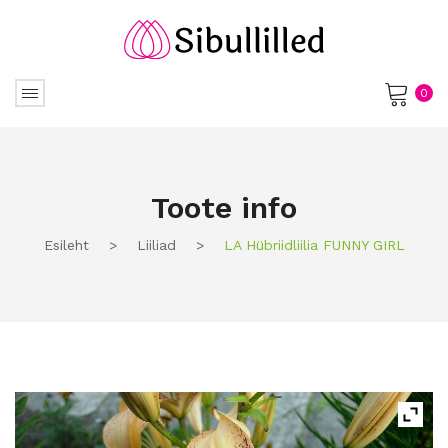
0
No products in the cart.
Toote info
Esileht
>
Liiliad
>
LA Hübriidliilia FUNNY GIRL