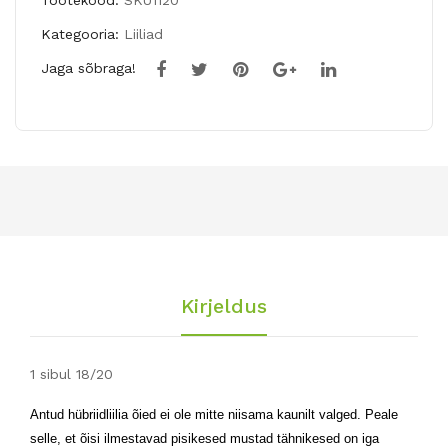
Tootekood:
SKU1120
BO
ILL
Kategooria:
Liiliad
OGI
USI
Jaga sõbraga!
E
VE
WO
3tk
OGI
E
Kirjeldus
1 sibul 18/20
Antud hübriidliilia õied ei ole mitte niisama kaunilt valged. Peale
selle, et õisi ilmestavad pisikesed mustad tähnikesed on iga