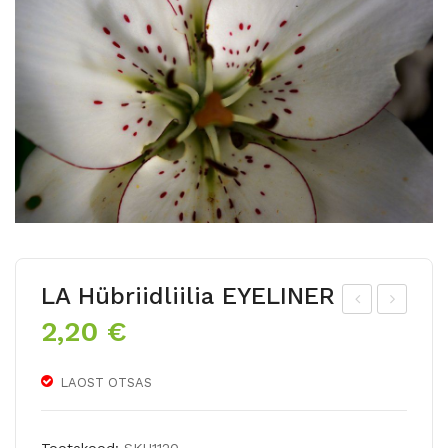
LA Hübriidliilia EYELINER
2,20
€
T
F
Hü
Hü
brii
brii
LAOST OTSAS
dliili
dliili
a
a