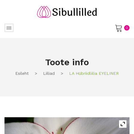
0
No products in the cart.
Toote info
Esileht
>
Liiliad
>
LA Hübriidliilia EYELINER