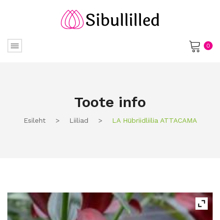
0
No products in the cart.
Toote info
Esileht
>
Liiliad
>
LA Hübriidliilia ATTACAMA