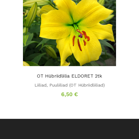
OT Hübriidliilia ELDORET 2tk
Liiliad
,
Puuliiliad (OT Hübriidliiliad)
6,50
€