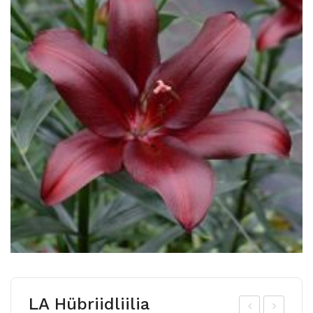
LA Hübriidliilia