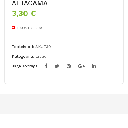
ATTACAMA
ÄID
reig
3,30
€
ISÕ
i
IEL
tul
LAOST OTSAS
INE
p
NA
WH
RT
ITE
Tootekood:
SKU739
SIS
FIR
Kategooria:
Liiliad
S
E
Jaga sõbraga!
RO
SY
CL
OU
D