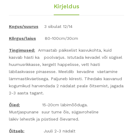
Kirjeldus
Kogus/suurus
3 sibulat 12/14
Kõrgus/laius
80-100cm/30cm
Tingimused:
Armastab päikselist kasvukohta, kuid
kasvab hästi ka poolvarjus. Istutada kevadel või sügisel
huumusrikkasse, kergelt happelisse, vett hästi
läbilaskvasse pinasesse. Meeldib kevadine väetamine
lämmastikväetisega. Paljuneb kiiresti. Tihedaks kasvanud
kogumikud harvendada 2 nädalat peale õitsemist, jagada
2-3 aasta tagant.
Õied:
15-20cm läbimõõduga.
Mustjaspunane suur tume õis, sügavroheline
läikiv lehestik ja püstised õievarred.
Õitseb:
Juuli 2-3 nädalt