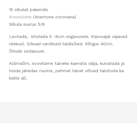
15 sibulat pakendis
Kroonülane
(Anemone coronaria)
Sibula suurus 5/6
Leotada, istutada 5 -8cm sügavusele. Kasvuajal vajavad
niiskust. Erksad värvilised täidisõied. Kõrgus 40cm.
Õitseb südasuvel.
Külmaõrn, soovitame talveks kaevata välja, kuivatada ja
hoida jahedas ruumis, pehmel talvel võivad talvituda ka
katte all.