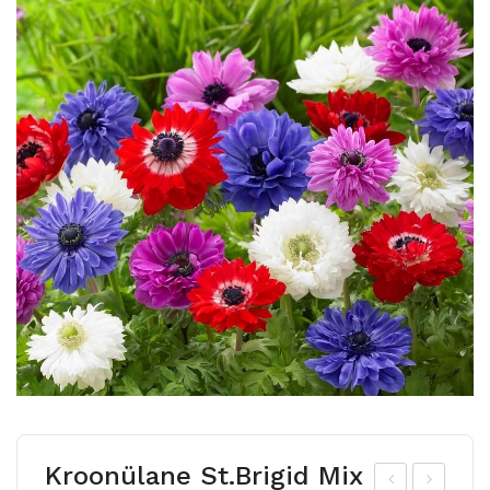
Kroonülane St.Brigid Mix