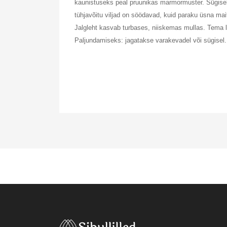
kaunistuseks peal pruunikas marmormuster. Sügisel
tühjavõitu viljad on söödavad, kuid paraku üsna mai
Jalgleht kasvab turbases, niiskemas mullas. Tema le
Paljundamiseks:
jagatakse varakevadel või sügisel