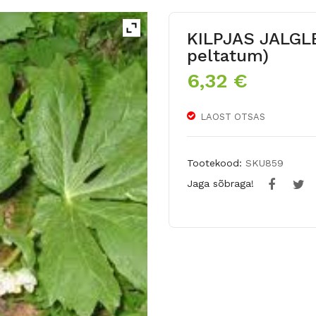
KILPJAS JALGL
peltatum)
6,32
€
LAOST OTSAS
Tootekood:
SKU859
Jaga sõbraga!