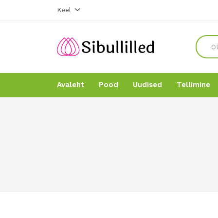
Keel
Avaleht
Pood
Uudised
Tellimine
Avaleht
Avaleht
Pood
Pood