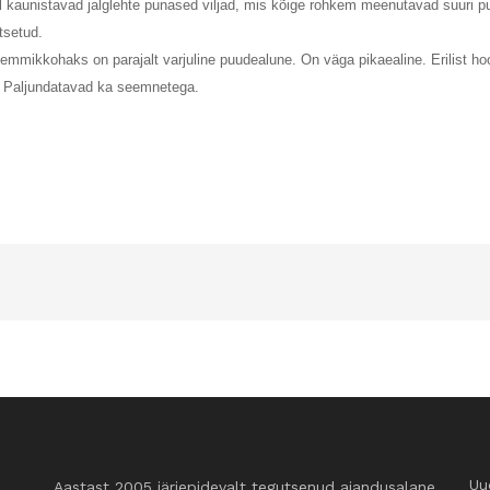
 kaunistavad jalglehte punased viljad, mis kõige rohkem meenutavad suuri pu
tsetud.
mmikkohaks on parajalt varjuline puudealune. On väga pikaealine. Erilist hoo
. Paljundatavad ka seemnetega.
Uu
Aastast 2005 järjepidevalt tegutsenud aiandusalane