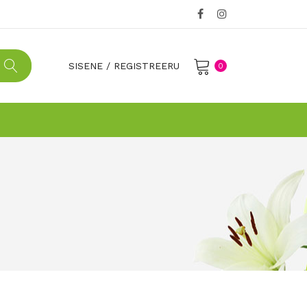
SISENE
/
REGISTREERU
0
No products in the cart.