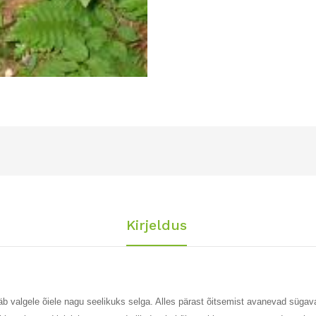
Kirjeldus
jääb valgele õiele nagu seelikuks selga. Alles pärast õitsemist avanevad sügava