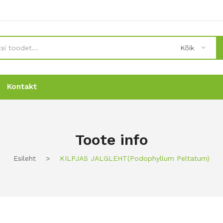
Kõik
Kontakt
Uudised
Uudised
Tellimine
Tellimine
Kontakt
Kontakt
Toote info
Esileht
>
KILPJAS JALGLEHT(podophyllum Peltatum)