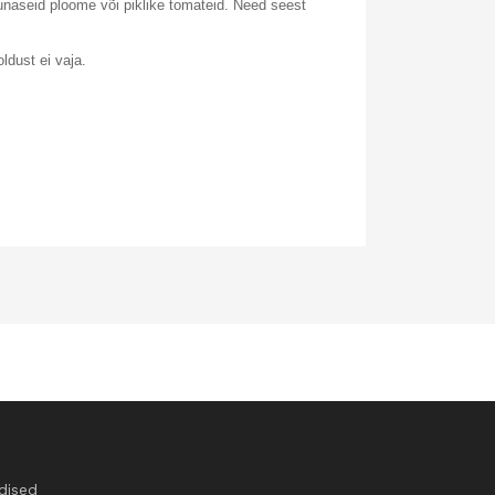
naseid ploome või piklike tomateid. Need seest
ldust ei vaja.
dised