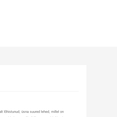
odi)
lt lõhistunud, üsna suured lehed, millel on