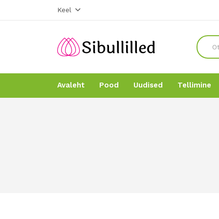
Keel
Avaleht
Pood
Uudised
Tellimine
Avaleht
Avaleht
Pood
Pood