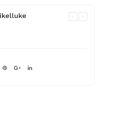
ikelluke
auk
ARI
PIN
LIK
G
KRI
PO
BU
NG
LIL
10t
L(Zi
k
gad
enu
s
ele
gan
s)