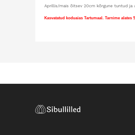
Aprillis/mais õitsev 20cm kõrgune tuntud ja a
Kasvatatud koduaias Tartumaal. Tarnime alates 5