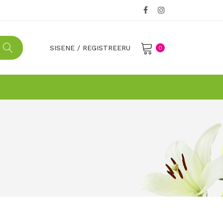
SISENE
/
REGISTREERU
0
No products in the cart.