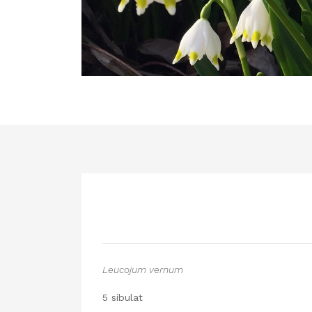
Leucojum vernum
5 sibulat