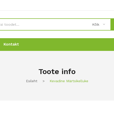
Kõik
Kontakt
Uudised
Uudised
Tellimine
Tellimine
Kontakt
Kontakt
Toote info
Esileht
>
Kevadine Märtsikelluke