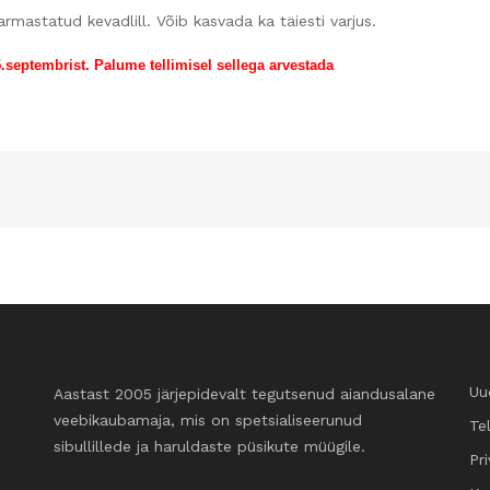
rmastatud kevadlill. Võib kasvada ka täiesti varjus.
.septembrist. Palume tellimisel sellega arvestada
Uu
Aastast 2005 järjepidevalt tegutsenud aiandusalane
veebikaubamaja, mis on spetsialiseerunud
Te
sibullillede ja haruldaste püsikute müügile.
Pri