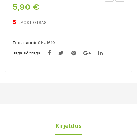
5,90
€
abe
ink
rna
eka
rtsi
art
LAOST OTSAS
ss
10.-
PA
Tootekood:
SKU1610
PE
Jaga sõbraga!
RW
HIT
E
INB
AIL
Kirjeldus