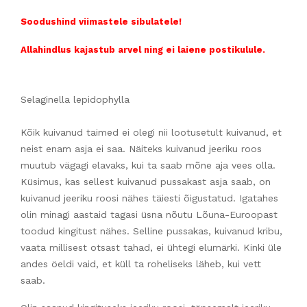
Soodushind viimastele sibulatele!
Allahindlus kajastub arvel ning ei laiene postikulule.
Selaginella lepidophylla
Kõik kuivanud taimed ei olegi nii lootusetult kuivanud, et
neist enam asja ei saa. Näiteks kuivanud jeeriku roos
muutub vägagi elavaks, kui ta saab mõne aja vees olla.
Küsimus, kas sellest kuivanud pussakast asja saab, on
kuivanud jeeriku roosi nähes täiesti õigustatud. Igatahes
olin minagi aastaid tagasi üsna nõutu Lõuna-Euroopast
toodud kingitust nähes. Selline pussakas, kuivanud kribu,
vaata millisest otsast tahad, ei ühtegi elumärki. Kinki üle
andes öeldi vaid, et küll ta roheliseks läheb, kui vett
saab.