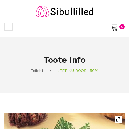
0
No products in the cart.
Toote info
Esileht
>
JEERIKU ROOS -50%