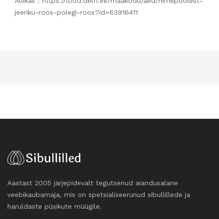
Allikas : https://lood.delfi.ee/maakodu/aed/nimepoolest-
jeeriku-roos-polegi-roos?id=63916411
Aastast 2005 järjepidevalt tegutsenud aiandusalane
veebikaubamaja, mis on spetsialiseerunud sibullillede ja
haruldaste püsikute müügile.