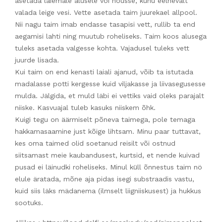
asetada laiemale alusele või nõusse, kuhu eelnevalt
valada leige vesi. Vette asetada taim juurekael allpool.
Nii nagu taim imab endasse tasapisi vett, rullib ta end
aegamisi lahti ning muutub roheliseks. Taim koos alusega
tuleks asetada valgesse kohta. Vajadusel tuleks vett
juurde lisada.
Kui taim on end kenasti laiali ajanud, võib ta istutada
madalasse potti kergesse kuid viljakasse ja liivasegusesse
mulda. Jälgida, et muld läbi ei vettiks vaid oleks parajalt
niiske. Kasvuajal tuleb kasuks niiskem õhk.
Kuigi tegu on äärmiselt põneva taimega, pole temaga
hakkamasaamine just kõige lihtsam. Minu paar tuttavat,
kes oma taimed olid soetanud reisilt või ostnud
siitsamast meie kaubandusest, kurtsid, et nende kuivad
pusad ei läinudki roheliseks. Minul küll õnnestus taim nö
elule äratada, mõne aja pidas isegi substraadis vastu,
kuid siis läks mädanema (ilmselt liigniiskusest) ja hukkus
sootuks.