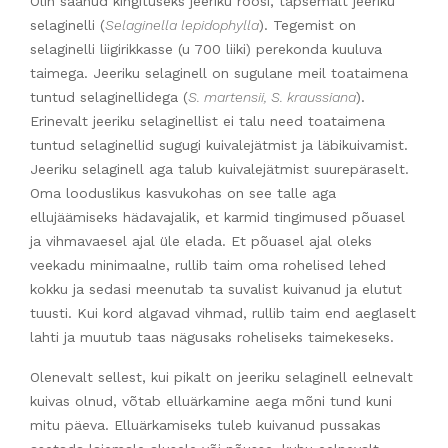
Olin saanud kingituseks jeeriku roosi, täpsemalt jeeriku
selaginelli (
Selaginella lepidophylla
). Tegemist on
selaginelli liigirikkasse (u 700 liiki) perekonda kuuluva
taimega. Jeeriku selaginell on sugulane meil toataimena
tuntud selaginellidega (
S. martensii, S. kraussiana
).
Erinevalt jeeriku selaginellist ei talu need toataimena
tuntud selaginellid sugugi kuivalejätmist ja läbikuivamist.
Jeeriku selaginell aga talub kuivalejätmist suurepäraselt.
Oma looduslikus kasvukohas on see talle aga
ellujäämiseks hädavajalik, et karmid tingimused põuasel
ja vihmavaesel ajal üle elada. Et põuasel ajal oleks
veekadu minimaalne, rullib taim oma rohelised lehed
kokku ja sedasi meenutab ta suvalist kuivanud ja elutut
tuusti. Kui kord algavad vihmad, rullib taim end aeglaselt
lahti ja muutub taas nägusaks roheliseks taimekeseks.
Olenevalt sellest, kui pikalt on jeeriku selaginell eelnevalt
kuivas olnud, võtab elluärkamine aega mõni tund kuni
mitu päeva. Elluärkamiseks tuleb kuivanud pussakas