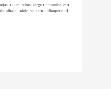
varjus. Huumusrikas, kergelt happeline vett
ini põuda, tuleks neid siiski põuaperioodil