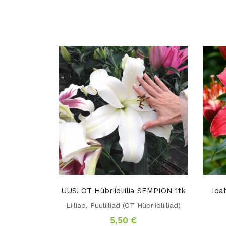
UUS! OT Hübriidliilia SEMPION 1tk
Ida
Liiliad
,
Puuliiliad (OT Hübriidliiliad)
5,50
€