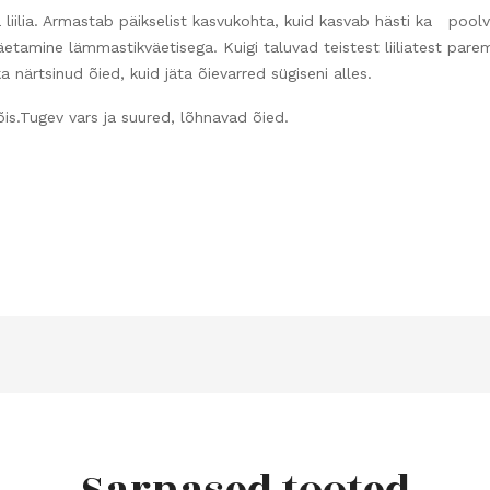
a liilia. Armastab päikselist kasvukohta, kuid kasvab hästi ka pool
tamine lämmastikväetisega. Kuigi taluvad teistest liiliatest parem
 närtsinud õied, kuid jäta õievarred sügiseni alles.
gev vars ja suured, lõhnavad õied.