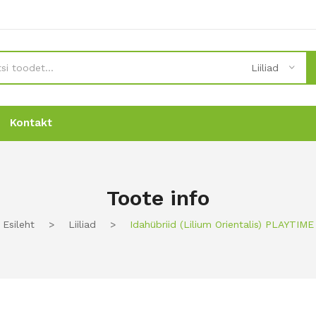
Liiliad
Kontakt
Uudised
Uudised
Tellimine
Tellimine
Kontakt
Kontakt
Toote info
Esileht
>
Liiliad
>
Idahübriid (Lilium Orientalis) PLAYTIME