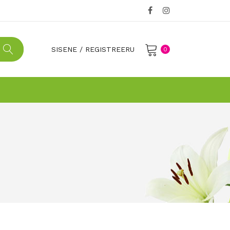
SISENE
/
REGISTREERU
0
No products in the cart.