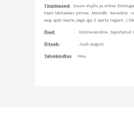
Tingimused:
Suure elujõu ja erilise õiteilug
hästi läbilaskev pinnas. Meeldib kevadine väe
aeg-ajalt kasta.Jaga iga 3 aasta tagant. Lõika
Õied:
Kolmevärviline, täpistatud õis.Tu
Õitseb:
Juuli-august.
Talvekindlus
Hea.