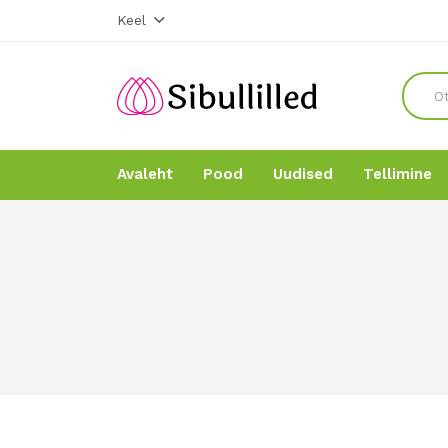
Keel
Avaleht
Pood
Uudised
Tellimine
Avaleht
Avaleht
Pood
Pood