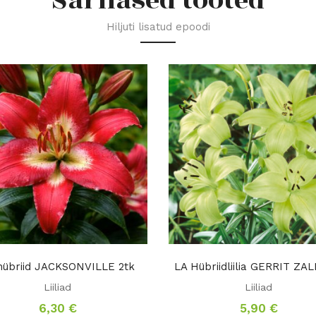
Sarnased tooted
Hiljuti lisatud epoodi
hübriid JACKSONVILLE 2tk
LA Hübriidliilia GERRIT ZA
Liiliad
Liiliad
6,30
€
5,90
€