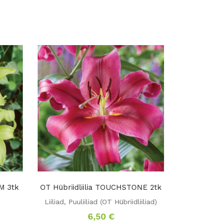
LM 3tk
OT Hübriidliilia TOUCHSTONE 2tk
Liiliad
,
Puuliiliad (OT Hübriidliiliad)
6,50
€