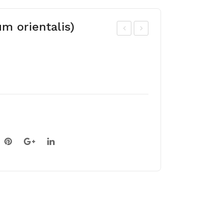
um orientalis)
ed-
ed-
gla
gla
dio
dio
ol
ol
WH
PE
ITE
TE
PR
R
OS
PE
PE
AR
RIT
S
Y