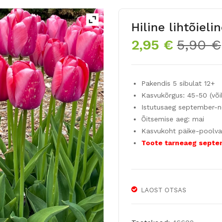
Hiline lihtõiel
2,95
€
5,90
€
Pakendis 5 sibulat 12+
Kasvukõrgus: 45-50 (võ
Istutusaeg september-
Õitsemise aeg: mai
Kasvukoht päike-poolva
Toote tarneaeg septe
LAOST OTSAS