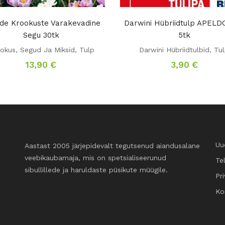
ide Krookuste Varakevadine
Darwini Hübriidtulp APEL
Segu 30tk
5tk
okus
,
Segud Ja Miksid
,
Tulp
Darwini Hübriidtulbid
,
Tu
13,90
€
3,90
€
Uu
Aastast 2005 järjepidevalt tegutsenud aiandusalane
veebikaubamaja, mis on spetsialiseerunud
Te
sibullillede ja haruldaste püsikute müügile.
Pri
Ko