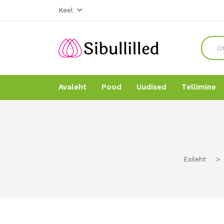
Keel
Avaleht
Pood
Uudised
Tellimine
Avaleht
Avaleht
Pood
Pood
Esileht
>