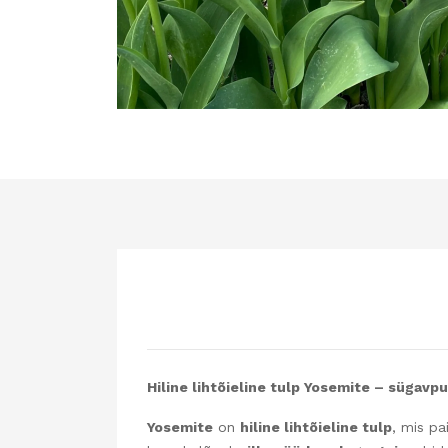
Hiline lihtõieline tulp Yosemite – sügavpur
Yosemite
on
hiline lihtõieline tulp
, mis p