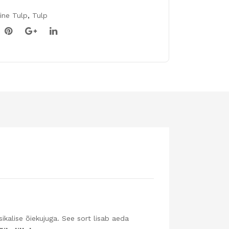
line Tulp
,
Tulp
sikalise õiekujuga. See sort lisab aeda