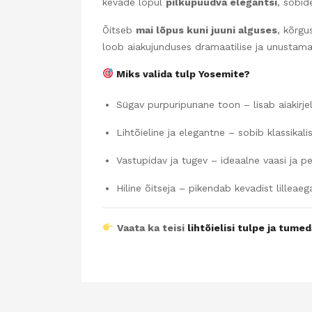
kevade lõpul
pilkupüüdva elegantsi
, sobid
Õitseb
mai lõpus kuni juuni alguses
, kõrg
loob aiakujunduses dramaatilise ja unustama
Miks valida tulp Yosemite?
Sügav purpuripunane toon – lisab aiakirj
Lihtõieline ja elegantne – sobib klassikali
Vastupidav ja tugev – ideaalne vaasi ja p
Hiline õitseja – pikendab kevadist lilleaeg
Vaata ka teisi
lihtõielisi tulpe ja tumed