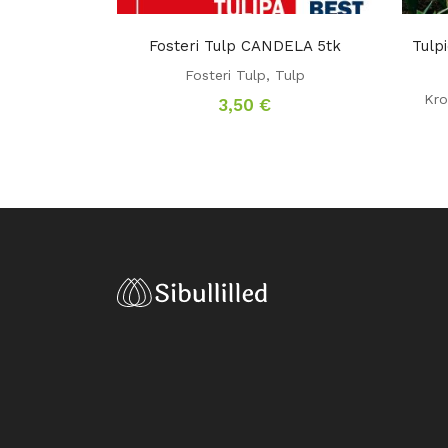
Fosteri Tulp CANDELA 5tk
Tulp
Fosteri Tulp
,
Tulp
Kro
3,50
€