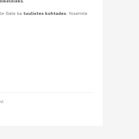
õikelilleks
.
ale õiele ka
tuulistes kohtades
. Yosemite
v!