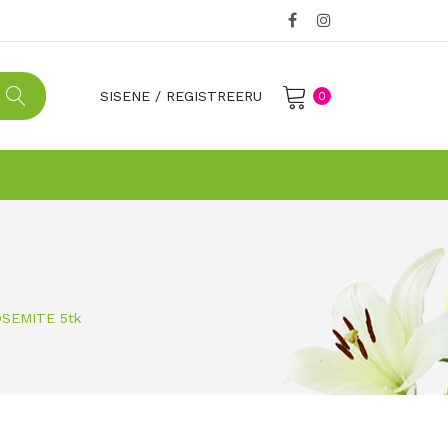
SISENE
/
REGISTREERU
0
No products in the cart.
YOSEMITE 5tk