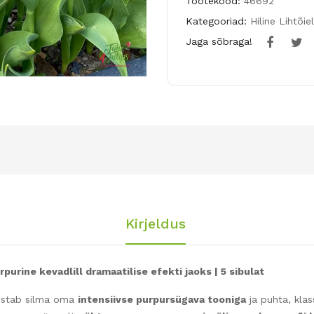
Tootekood:
46692
Kategooriad:
Hiline Lihtõie
Jaga sõbraga!
Kirjeldus
purine kevadlill dramaatilise efekti jaoks | 5 sibulat
aistab silma oma
intensiivse purpursügava tooniga
ja puhta, klas