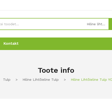
Hiline lihtõieline tulp
Kontakt
Uudised
Uudised
Tellimine
Tellimine
Kontakt
Kontakt
Toote info
Tulp
>
Hiline Lihtõieline Tulp
>
Hiline Lihtõieline Tulp 