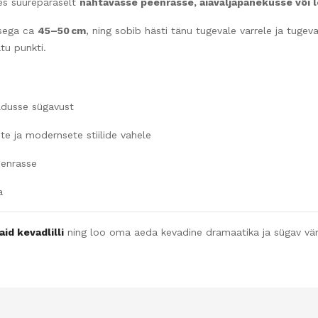
es suurepäraselt
nähtavasse peenrasse, aiaväljapanekusse või l
usega ca
45–50 cm
, ning sobib hästi tänu tugevale varrele ja tugev
tu punkti.
eldusse sügavust
ste ja modernsete stiilide vahele
eenrasse
a
aid kevadlilli
ning loo oma aeda kevadine dramaatika ja sügav vär