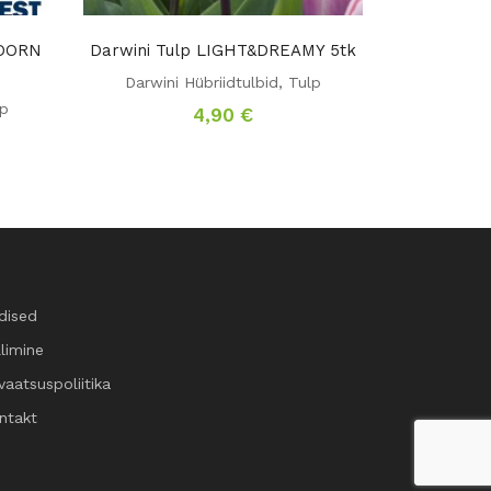
DOORN
Darwini Tulp LIGHT&DREAMY 5tk
Darwini Hübriidtulbid
,
Tulp
lp
4,90
€
dised
llimine
vaatsuspoliitika
ntakt