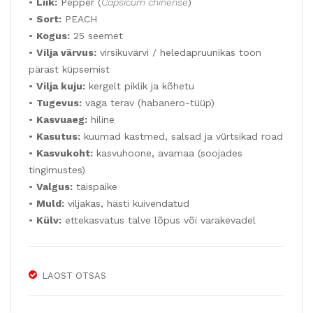
5,90 €.
2,95 €.
•
Liik:
Pepper (
Capsicum chinense
)
Y
VA
•
Sort:
PEACH
LA
169
•
Kogus:
25 seemet
DY
see
•
Vilja värvus:
virsikuvärvi / heledapruunikas toon
35t
mn
pärast küpsemist
k
elin
•
Vilja kuju:
kergelt piklik ja kõhetu
•
Tugevus:
väga terav (habanero-tüüp)
t
•
Kasvuaeg:
hiline
3m
•
Kasutus:
kuumad kastmed, salsad ja vürtsikad road
•
Kasvukoht:
kasvuhoone, avamaa (soojades
tingimustes)
•
Valgus:
täispäike
•
Muld:
viljakas, hästi kuivendatud
•
Külv:
ettekasvatus talve lõpus või varakevadel
LAOST OTSAS