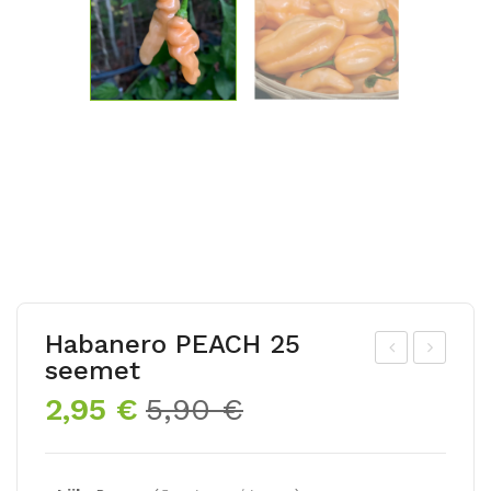
Habanero PEACH 25
seemet
om
edi
Algne
Praegune
2,95
€
5,90
€
at
s
hind
hind
HA
JÕ
oli:
on:
ND
GE