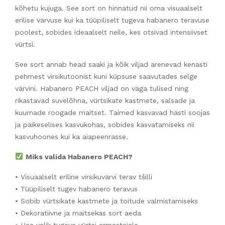
kõhetu kujuga. See sort on hinnatud nii oma visuaalselt
erilise värvuse kui ka tüüpiliselt tugeva habanero teravuse
poolest, sobides ideaalselt neile, kes otsivad intensiivset
vürtsi.
See sort annab head saaki ja kõik viljad arenevad kenasti
pehmest virsikutoonist kuni küpsuse saavutades selge
värvini. Habanero PEACH viljad on väga tulised ning
rikastavad suvelõhna, vürtsikate kastmete, salsade ja
kuumade roogade maitset. Taimed kasvavad hästi soojas
ja päikeselises kasvukohas, sobides kasvatamiseks nii
kasvuhoones kui ka aiapeenrasse.
Miks valida Habanero PEACH?
• Visuaalselt eriline virsikuvärvi terav tšilli
• Tüüpiliselt tugev habanero teravus
• Sobib vürtsikate kastmete ja toitude valmistamiseks
• Dekoratiivne ja maitsekas sort aeda
• Hea valik tugeva vürtsi armastajale