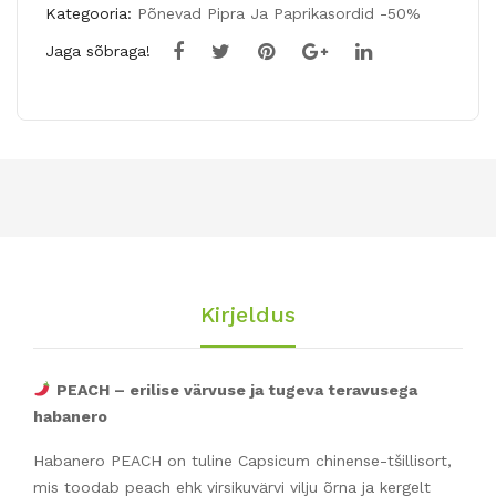
Kategooria:
Põnevad Pipra Ja Paprikasordid -50%
Jaga sõbraga!
Kirjeldus
PEACH – erilise värvuse ja tugeva teravusega
habanero
Habanero PEACH on tuline Capsicum chinense-tšillisort,
mis toodab peach ehk virsikuvärvi vilju õrna ja kergelt