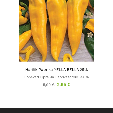
Harilik Paprika YELLA BELLA 25tk
Põnevad Pipra Ja Paprikasordid -50%
Algne
Praegune
2,95
€
5,90
€
hind
hind
oli:
on:
5,90 €.
2,95 €.