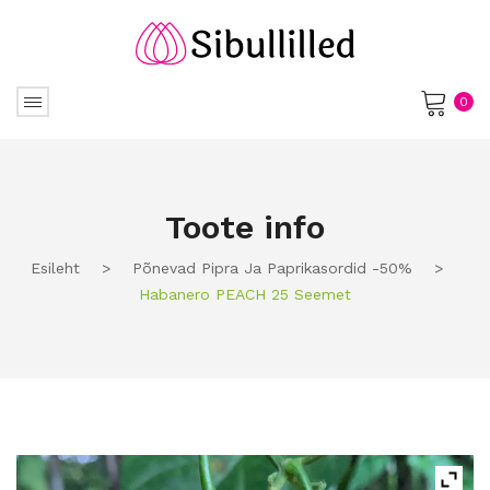
0
No products in the cart.
Toote info
Esileht
>
Põnevad Pipra Ja Paprikasordid -50%
>
Habanero PEACH 25 Seemet