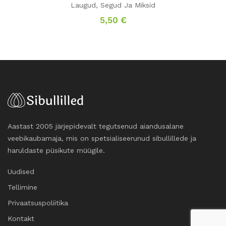
Laugud
,
Segud Ja Miksid
5,50
€
Aastast 2005 järjepidevalt tegutsenud aiandusalane
veebikaubamaja, mis on spetsialiseerunud sibullillede ja
haruldaste püsikute müügile.
Uudised
Tellimine
Privaatsuspoliitika
Kontakt