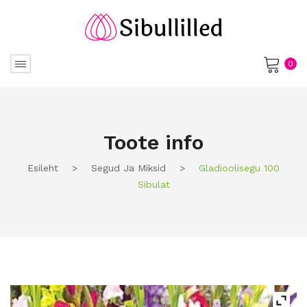
0
No products in the cart.
Toote info
Esileht
>
Segud Ja Miksid
>
Gladioolisegu 100
Sibulat