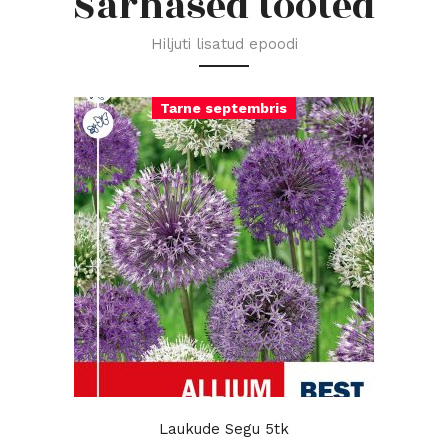
Sarnased tooted
Hiljuti lisatud epoodi
Tarne septembris
Laukude Segu 5tk