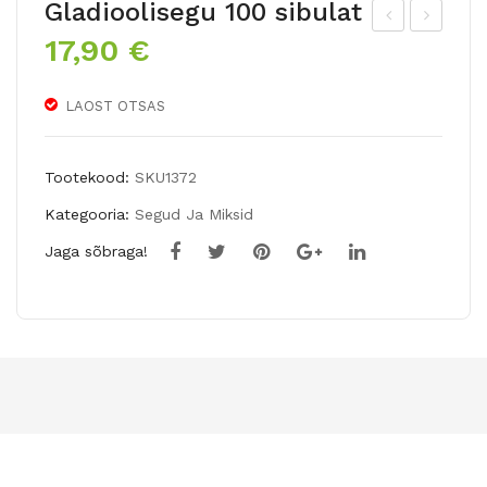
Gladioolisegu 100 sibulat
17,90
€
uur
araj
eõi
ast
elis
e
LAOST OTSAS
te
tul
gla
pid
Tootekood:
SKU1372
dio
e
Kategooria:
Segud Ja Miksid
olid
seg
Jaga sõbraga!
e
u
juhu
TU
seg
TTI
u
FR
UT
TI
30
sib