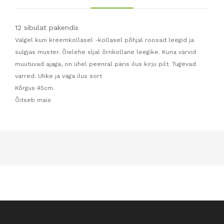
12 sibulat pakendis
Valgel kuni kreemkollasel -kollasel põhjal roosad leegid ja
sulgjas muster. Õielehe sljal õrnkollane leegike. Kuna värvid
muutuvad ajaga, on ühel peenral päris ilus kirju pilt. Tugevad
varred. Uhke ja väga ilus sort
Kõrgus 45cm.
Õitseb mais