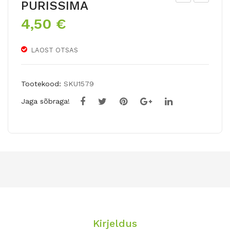
PURISSIMA
ulbi
T
4,50
€
seg
Hü
u
brii
LAOST OTSAS
ST
dliili
RIC
a
TLY
DIA
Tootekood:
SKU1579
BA
MA
Jaga sõbraga!
LLR
NT
OO
E
M
12
sib
ulat
Kirjeldus