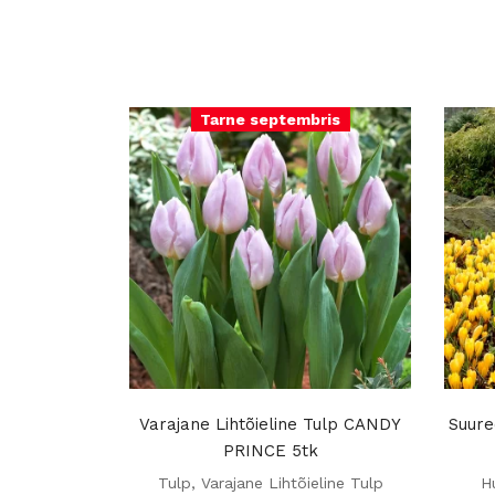
Tarne septembris
Varajane Lihtõieline Tulp CANDY
Suure
PRINCE 5tk
Tulp
,
Varajane Lihtõieline Tulp
H