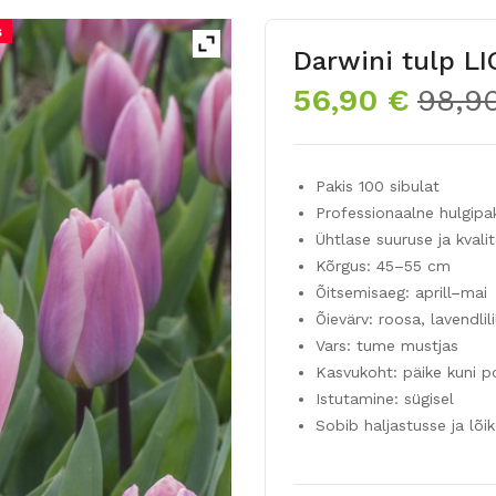
s
Darwini tulp L
56,90
€
98,9
Pakis 100 sibulat
Professionaalne hulgip
Ühtlase suuruse ja kvali
Kõrgus: 45–55 cm
Õitsemisaeg: aprill–mai
Õievärv: roosa, lavendlil
Vars: tume mustjas
Kasvukoht: päike kuni p
Istutamine: sügisel
Sobib haljastusse ja lõik