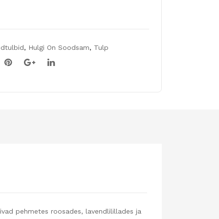
idtulbid
,
Hulgi On Soodsam
,
Tulp
ivad pehmetes roosades, lavendlilillades ja