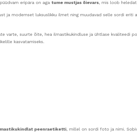
kupüüdvam eripära on aga
tume mustjas õievars
, mis loob heledat
 ja modernset luksuslikku ilmet ning muudavad selle sordi eriti at
e varte, suurte õite, hea ilmastikukindluse ja ühtlase kvaliteedi p
ikelille kasvatamiseks.
lmastikukindlat peenraetiketti
, millel on sordi foto ja nimi. Sob