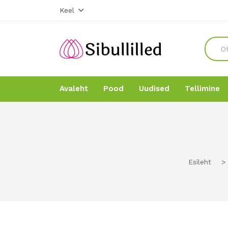
Keel
Avaleht
Pood
Uudised
Tellimine
Avaleht
Avaleht
Pood
Pood
Esileht
>