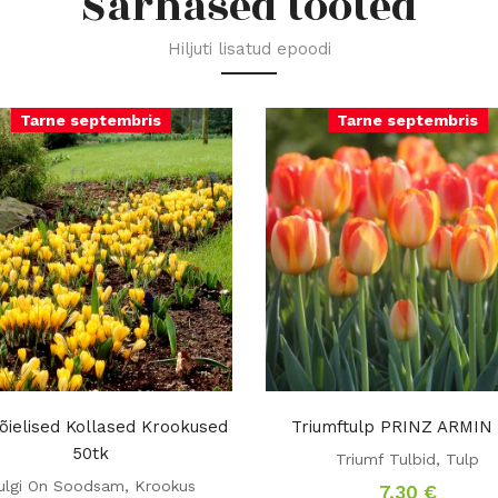
Sarnased tooted
Hiljuti lisatud epoodi
Tarne septembris
Tarne septembris
õielised Kollased Krookused
Triumftulp PRINZ ARMIN 
50tk
Triumf Tulbid
,
Tulp
ulgi On Soodsam
,
Krookus
7,30
€