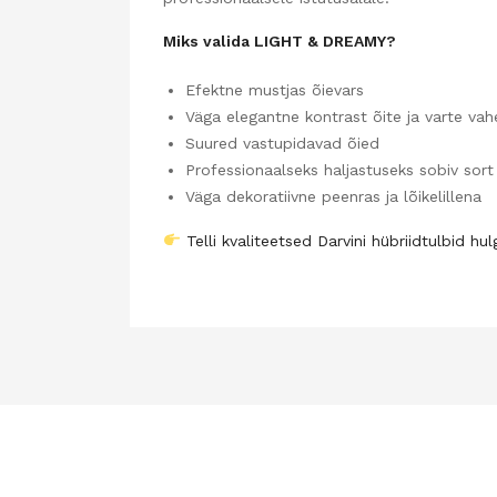
Miks valida LIGHT & DREAMY?
Efektne mustjas õievars
Väga elegantne kontrast õite ja varte vah
Suured vastupidavad õied
Professionaalseks haljastuseks sobiv sort
Väga dekoratiivne peenras ja lõikelillena
Telli kvaliteetsed Darvini hübriidtulbid hul