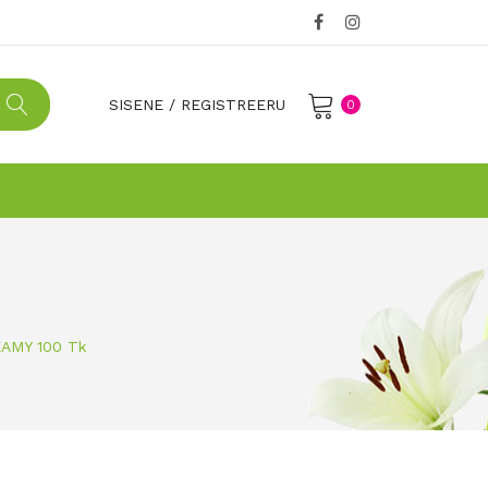
SISENE
/
REGISTREERU
0
No products in the cart.
EAMY 100 Tk