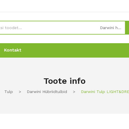
Darwini hübriidtulbid
Kontakt
Uudised
Uudised
Tellimine
Tellimine
Kontakt
Kontakt
Toote info
Tulp
>
Darwini Hübriidtulbid
>
Darwini Tulp LIGHT&DR