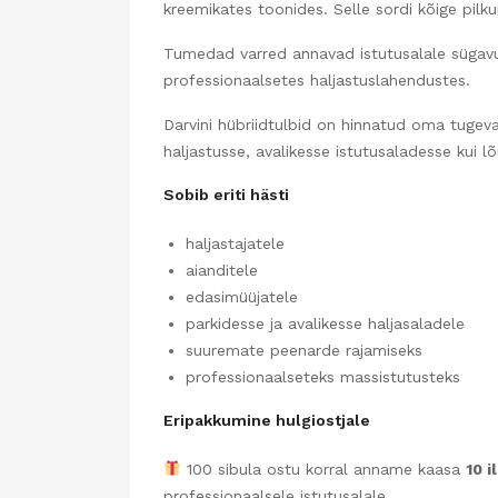
kreemikates toonides. Selle sordi kõige pil
Tumedad varred annavad istutusalale sügavust
professionaalsetes haljastuslahendustes.
Darvini hübriidtulbid on hinnatud oma tugevat
haljastusse, avalikesse istutusaladesse kui lõ
Sobib eriti hästi
haljastajatele
aianditele
edasimüüjatele
parkidesse ja avalikesse haljasaladele
suuremate peenarde rajamiseks
professionaalseteks massistutusteks
Eripakkumine hulgiostjale
100 sibula ostu korral anname kaasa
10 i
professionaalsele istutusalale.