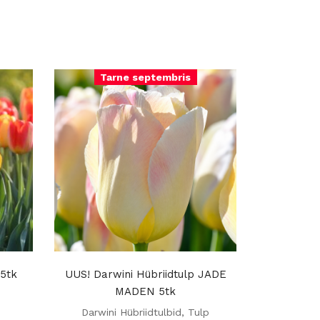
Tarne septembris
5tk
UUS! Darwini Hübriidtulp JADE
MADEN 5tk
Darwini Hübriidtulbid
,
Tulp