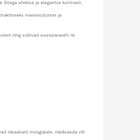
e õitega efektse ja elegantse kontrasti.
raktiivseks massistutustes ja
oolest ning sobivad suurepäraselt nii
ivad ideaalselt müügialale, näidisaeda või