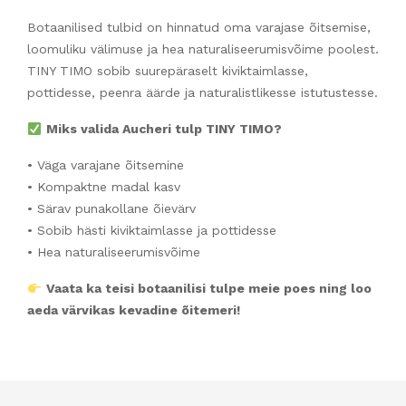
Botaanilised tulbid on hinnatud oma varajase õitsemise,
loomuliku välimuse ja hea naturaliseerumisvõime poolest.
TINY TIMO sobib suurepäraselt kiviktaimlasse,
pottidesse, peenra äärde ja naturalistlikesse istutustesse.
Miks valida Aucheri tulp TINY TIMO?
• Väga varajane õitsemine
• Kompaktne madal kasv
• Särav punakollane õievärv
• Sobib hästi kiviktaimlasse ja pottidesse
• Hea naturaliseerumisvõime
Vaata ka teisi botaanilisi tulpe meie poes ning loo
aeda värvikas kevadine õitemeri!