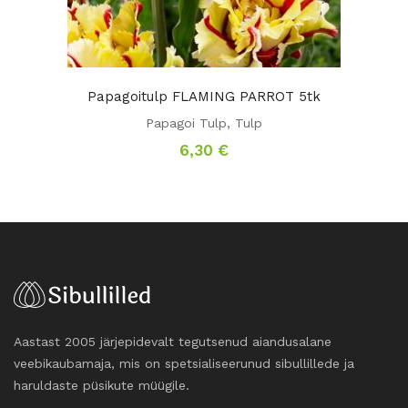
Papagoitulp FLAMING PARROT 5tk
Papagoi Tulp
,
Tulp
6,30
€
Aastast 2005 järjepidevalt tegutsenud aiandusalane
veebikaubamaja, mis on spetsialiseerunud sibullillede ja
haruldaste püsikute müügile.