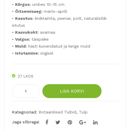
•
Kõrgus:
umbes 10–15 cm
•
Õitsemisaeg:
märts–aprill
•
Kasutus:
kiviktaimla, peenar, pott, naturalistlik
istutus
•
Kasvukoht:
avamaa
•
Valgus:
täispäike
•
Muld:
hästi kuivendatud ja kerge muld
•
Istutamine:
sügisel
27 LAOS
Aucheri
LISA KORVI
tulp
TINY
TIMO
Kategooriad:
Botaanilised Tulbid
,
Tulp
10tk
Jaga sõbraga!
kogus