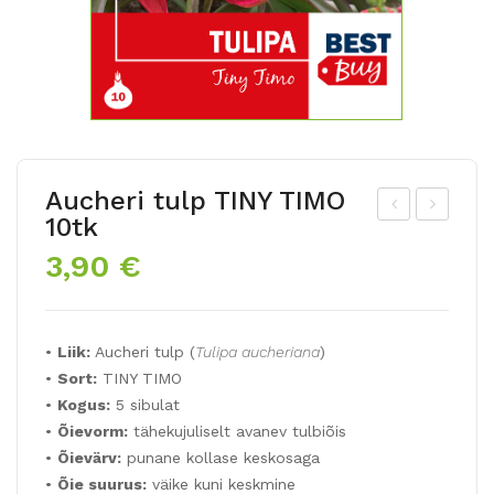
Aucheri tulp TINY TIMO
10tk
riu
auk
3,90
€
mft
ude
ulp
seg
RO
u
•
Liik:
Aucheri tulp (
Tulipa aucheriana
)
YAL
5tk
•
Sort:
TINY TIMO
TE
•
Kogus:
5 sibulat
N
•
Õievorm:
tähekujuliselt avanev tulbiõis
5tk
•
Õievärv:
punane kollase keskosaga
•
Õie suurus:
väike kuni keskmine