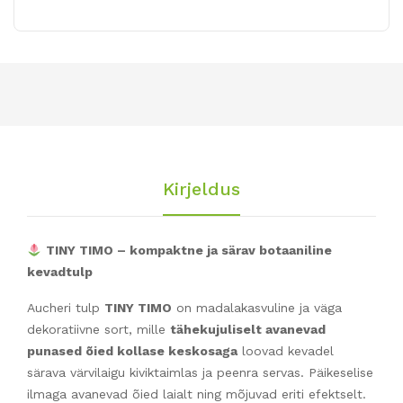
Kirjeldus
TINY TIMO – kompaktne ja särav botaaniline
kevadtulp
Aucheri tulp
TINY TIMO
on madalakasvuline ja väga
dekoratiivne sort, mille
tähekujuliselt avanevad
punased õied kollase keskosaga
loovad kevadel
särava värvilaigu kiviktaimlas ja peenra servas. Päikeselise
ilmaga avanevad õied laialt ning mõjuvad eriti efektselt.