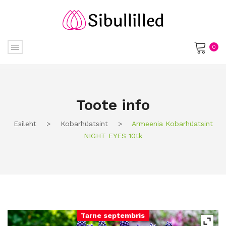
0
No products in the cart.
Toote info
Esileht
>
Kobarhüatsint
>
Armeenia Kobarhüatsint
NIGHT EYES 10tk
Tarne septembris