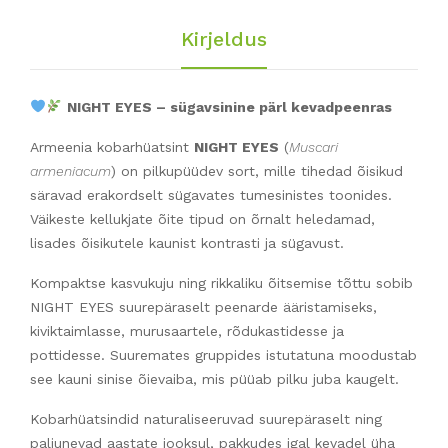
Kirjeldus
NIGHT EYES – sügavsinine pärl kevadpeenras
Armeenia kobarhüatsint
NIGHT EYES
(
Muscari
armeniacum
) on pilkupüüdev sort, mille tihedad õisikud
säravad erakordselt sügavates tumesinistes toonides.
Väikeste kellukjate õite tipud on õrnalt heledamad,
lisades õisikutele kaunist kontrasti ja sügavust.
Kompaktse kasvukuju ning rikkaliku õitsemise tõttu sobib
NIGHT EYES suurepäraselt peenarde ääristamiseks,
kiviktaimlasse, murusaartele, rõdukastidesse ja
pottidesse. Suuremates gruppides istutatuna moodustab
see kauni sinise õievaiba, mis püüab pilku juba kaugelt.
Kobarhüatsindid naturaliseeruvad suurepäraselt ning
paljunevad aastate jooksul, pakkudes igal kevadel üha