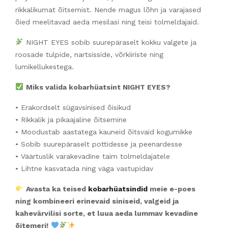
rikkalikumat õitsemist. Nende magus lõhn ja varajased
õied meelitavad aeda mesilasi ning teisi tolmeldajaid.
NIGHT EYES sobib suurepäraselt kokku valgete ja
roosade tulpide, nartsisside, võrkiiriste ning
lumikellukestega.
Miks valida kobarhüatsint NIGHT EYES?
• Erakordselt sügavsinised õisikud
• Rikkalik ja pikaajaline õitsemine
• Moodustab aastatega kauneid õitsvaid kogumikke
• Sobib suurepäraselt pottidesse ja peenardesse
• Väärtuslik varakevadine taim tolmeldajatele
• Lihtne kasvatada ning väga vastupidav
Avasta ka teised
kobarhüatsindid
meie e-poes
ning kombineeri erinevaid siniseid, valgeid ja
kahevärvilisi sorte, et luua aeda lummav kevadine
õitemeri!