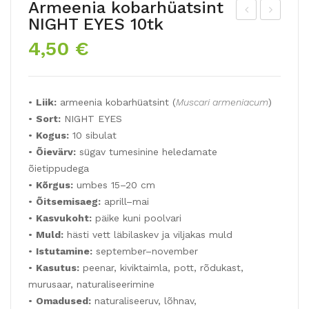
Armeenia kobarhüatsint
NIGHT EYES 10tk
US!
dah
4,50
€
Lõo
übri
kan
id
nus
JA
•
Liik:
armeenia kobarhüatsint (
Muscari armeniacum
)
PU
CK
•
Sort:
NIGHT EYES
RP
SO
•
Kogus:
10 sibulat
LE
NVI
•
Õievärv:
sügav tumesinine heledamate
BIR
LLE
õietippudega
D
2tk
•
Kõrgus:
umbes 15–20 cm
•
Õitsemisaeg:
aprill–mai
10t
•
Kasvukoht:
päike kuni poolvari
k
•
Muld:
hästi vett läbilaskev ja viljakas muld
•
Istutamine:
september–november
•
Kasutus:
peenar, kiviktaimla, pott, rõdukast,
murusaar, naturaliseerimine
•
Omadused:
naturaliseeruv, lõhnav,