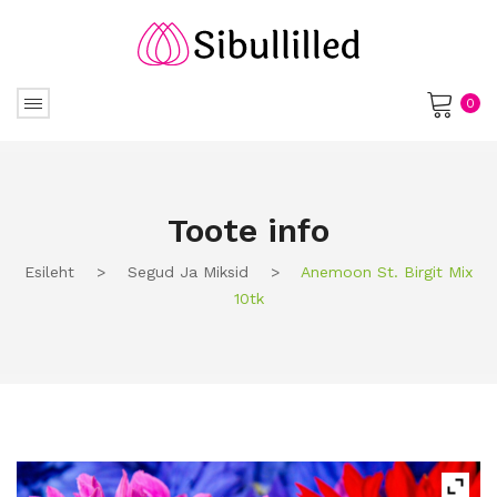
0
No products in the cart.
Toote info
Esileht
>
Segud Ja Miksid
>
Anemoon St. Birgit Mix
10tk