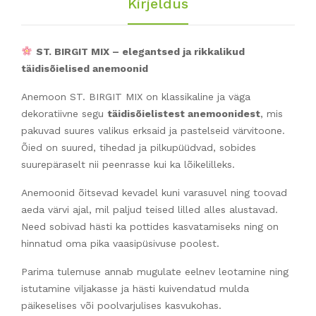
Kirjeldus
ST. BIRGIT MIX – elegantsed ja rikkalikud
täidisõielised anemoonid
Anemoon ST. BIRGIT MIX on klassikaline ja väga
dekoratiivne segu
täidisõielistest anemoonidest
, mis
pakuvad suures valikus erksaid ja pastelseid värvitoone.
Õied on suured, tihedad ja pilkupüüdvad, sobides
suurepäraselt nii peenrasse kui ka lõikelilleks.
Anemoonid õitsevad kevadel kuni varasuvel ning toovad
aeda värvi ajal, mil paljud teised lilled alles alustavad.
Need sobivad hästi ka pottides kasvatamiseks ning on
hinnatud oma pika vaasipüsivuse poolest.
Parima tulemuse annab mugulate eelnev leotamine ning
istutamine viljakasse ja hästi kuivendatud mulda
päikeselises või poolvarjulises kasvukohas.