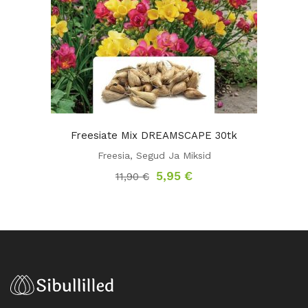
Freesiate Mix DREAMSCAPE 30tk
Freesia
,
Segud Ja Miksid
Algne
Praegune
5,95
€
11,90
€
hind
hind
oli:
on:
11,90 €.
5,95 €.