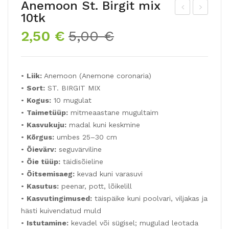
Anemoon St. Birgit mix
10tk
ne
ugu
Algne
Praegune
2,50
€
5,00
€
mo
lbe
hind
hind
on
goo
oli:
on:
De
niat
5,00 €.
2,50 €.
•
Liik:
Anemoon (Anemone coronaria)
CA
e
•
Sort:
ST. BIRGIT MIX
EN
juhu
•
Kogus:
10 mugulat
mix
seg
•
Taimetüüp:
mitmeaastane mugultaim
15t
u
•
Kasvukuju:
madal kuni keskmine
k
3tk
•
Kõrgus:
umbes 25–30 cm
•
Õievärv:
seguvärviline
•
Õie tüüp:
täidisõieline
•
Õitsemisaeg:
kevad kuni varasuvi
•
Kasutus:
peenar, pott, lõikelill
•
Kasvutingimused:
täispäike kuni poolvari, viljakas ja
hästi kuivendatud muld
•
Istutamine:
kevadel või sügisel; mugulad leotada