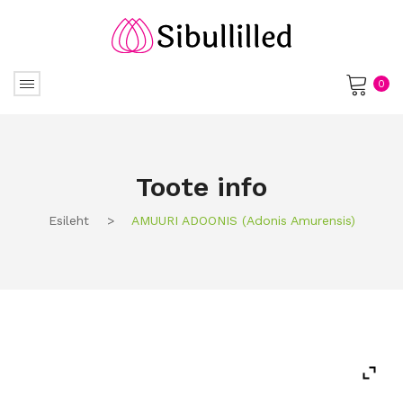
0
No products in the cart.
Toote info
Esileht
>
AMUURI ADOONIS (adonis Amurensis)