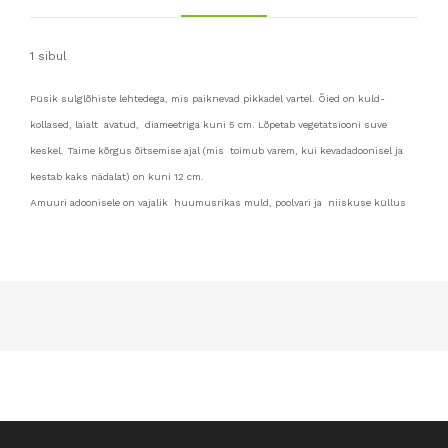
1 sibul
Püsik sulglõhiste lehtedega, mis paiknevad pikkadel vartel. Õied on kuld-
kollased, laialt avatud, diameetriga kuni 5 cm. Lõpetab vegetatsiooni suve
keskel. Taime kõrgus õitsemise ajal (mis toimub varem, kui kevadadoonisel ja
kestab kaks nädalat) on kuni 12 cm.
Amuuri adoonisele on vajalik huumusrikas muld, poolvari ja niiskuse küllus