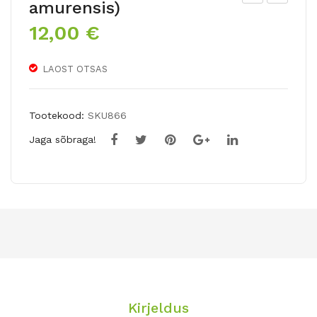
amurensis)
AN
ALT
12,00
€
GO
ONI
LIIL
PRI
LAOST OTSAS
IA(li
MU
liu
LA(
m
pri
Tootekood:
SKU866
asi
mul
Jaga sõbraga!
atic
a
)GR
wal
AFF
toni
ITY
i)
Kirjeldus