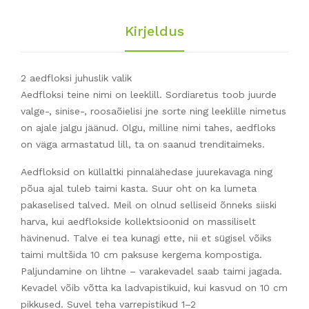
Kirjeldus
2 aedfloksi juhuslik valik
Aedfloksi teine nimi on leeklill. Sordiaretus toob juurde
valge-, sinise-, roosaõielisi jne sorte ning leeklille nimetus
on ajale jalgu jäänud. Olgu, milline nimi tahes, aedfloks
on väga armastatud lill, ta on saanud trenditaimeks.
Aedfloksid on küllaltki pinnalähedase juurekavaga ning
põua ajal tuleb taimi kasta. Suur oht on ka lumeta
pakaselised talved. Meil on olnud selliseid õnneks siiski
harva, kui aedflokside kollektsioonid on massiliselt
hävinenud. Talve ei tea kunagi ette, nii et sügisel võiks
taimi multšida 10 cm paksuse kergema kompostiga.
Paljundamine on lihtne – varakevadel saab taimi jagada.
Kevadel võib võtta ka ladvapistikuid, kui kasvud on 10 cm
pikkused. Suvel teha varrepistikud 1–2