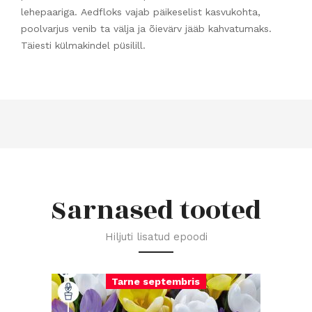
lehepaariga. Aedfloks vajab päikeselist kasvukohta,
poolvarjus venib ta välja ja õievärv jääb kahvatumaks.
Täiesti külmakindel püsilill.
Sarnased tooted
Hiljuti lisatud epoodi
Tarne septembris