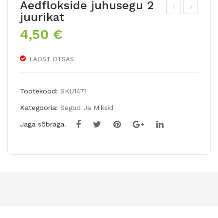
Aedflokside juhusegu 2
juurikat
ed-
OA
4,50
€
gla
hüb
dio
riidl
LAOST OTSAS
ol
iilia
FRI
NO
NG
VE
Tootekood:
SKU1471
ED
MB
Kategooria:
Segud Ja Miksid
CO
ER
Jaga sõbraga!
RA
RAI
L
N
LA
CE