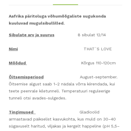
Aafrika päritoluga võhumõõgaliste sugukonda
kuuluvad mugulsibullilled.
Sibulate arv ja suurus
8 sibulat 12/14
Nimi
THAT`S LOVE
Mõõdud
Kõrgus 110-120cm
Õitsemisperiood
August-september.
Õitsemise algust saab 1–2 nädala võrra kiirendada, kui
teete peenrale kiletunneli. Temperatuuri reguleerige
tunneli otsi avades-sulgedes.
Tingimused
Gladioolid
armastavad päikselist kasvukohta, kus muld on 30–40
sügavuselt haritud, viljakas ja kergelt happeline (pH 5,5–