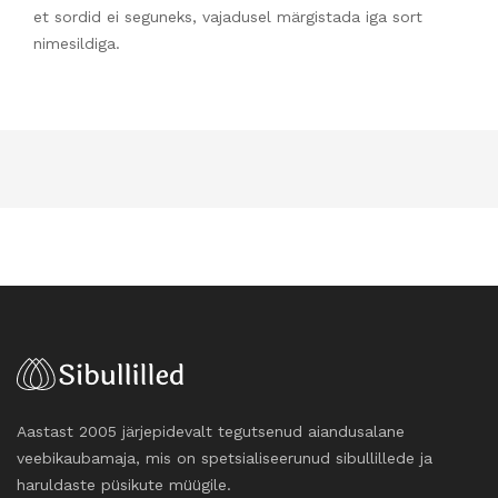
et sordid ei seguneks, vajadusel märgistada iga sort
nimesildiga.
Aastast 2005 järjepidevalt tegutsenud aiandusalane
veebikaubamaja, mis on spetsialiseerunud sibullillede ja
haruldaste püsikute müügile.