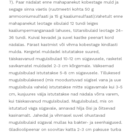
7). Paar nädalat enne mahapanekut kobestage muld ja
segage sinna väetis (ruutmeetri kohta 50 g
ammooniumsulfaati ja 15 g kaaliumsulfaati).Vahetult enne
mahapanekut leotage sibulaid 12 tundi leiges
kaaliumpermanganaadi lahuses, tütarsibulaid leotage 24–
36 tundi. Kuival kevadel ja suvel kastke peenart kord
nädalas. Pärast kastmist või vihma kobestage kindlasti
mulda. Kergetel muldadel istutatakse suured,
täiskasvanud mugulsibulad 10-12 cm sügavusele, rasketel
savikamatel muldadel 2-3 cm kõrgemale. Väiksemad
mugulsibulad istutatakse 5-8 cm sügavusele. Tillukesed
mugulsibulakesed (mis moodustuvad sügisel vana ja uue
mugulsibula vahele) istutatakse mitte sügavamale kui 3-5
cm, kusjuures välja istutatakse nad nädala võrra varem,
kui täiskasvanud mugulsibulad. Mugulsibulad, mis on
istutatud väga sügavale, annavad hilja õisi ja õitsevad
kasinamalt. Jahedal ja vihmasel suvel ohustavad
mugulsibulaid sügaval mullas ka bakter- ja seenhaigused.
Gladioolipeenar on soovitav katta 2-3 cm paksuse turba