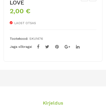
LOVE
iid-
ed-
2,00
€
daa
gla
lia
dio
LAOST OTSAS
val
ol
ge
GO
LD
Tootekood:
SKU1476
RU
Jaga sõbraga!
SH
Kirjeldus