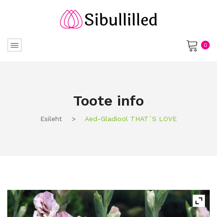
0
No products in the cart.
Toote info
Esileht
>
Aed-Gladiool THAT`S LOVE