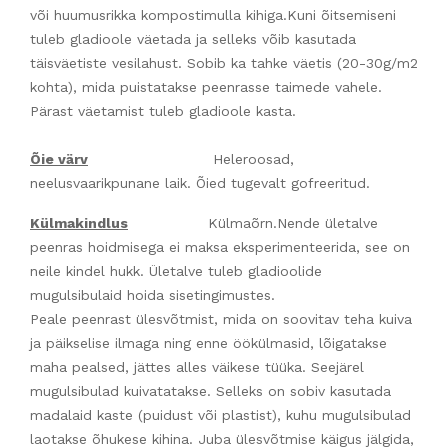
või huumusrikka kompostimulla kihiga.Kuni õitsemiseni
tuleb gladioole väetada ja selleks võib kasutada
täisväetiste vesilahust. Sobib ka tahke väetis (20-30g/m2
kohta), mida puistatakse peenrasse taimede vahele.
Pärast väetamist tuleb gladioole kasta.
Õie värv
Heleroosad,
neelusvaarikpunane laik. Õied tugevalt gofreeritud.
Külmakindlus
Külmaõrn.Nende ületalve
peenras hoidmisega ei maksa eksperimenteerida, see on
neile kindel hukk. Ületalve tuleb gladioolide
mugulsibulaid hoida sisetingimustes.
Peale peenrast ülesvõtmist, mida on soovitav teha kuiva
ja päikselise ilmaga ning enne öökülmasid, lõigatakse
maha pealsed, jättes alles väikese tüüka. Seejärel
mugulsibulad kuivatatakse. Selleks on sobiv kasutada
madalaid kaste (puidust või plastist), kuhu mugulsibulad
laotakse õhukese kihina. Juba ülesvõtmise käigus jälgida,