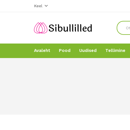
Keel
Avaleht
Pood
Uudised
Tellimine
Avaleht
Avaleht
Pood
Pood