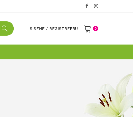
SISENE
/
REGISTREERU
0
No products in the cart.