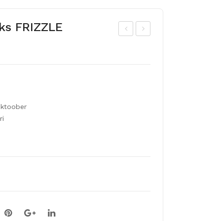
Iks FRIZZLE
ed-
ed-
gla
gla
dio
dio
ol
ol
TE
MA
oktoober
D`S
NG
ri
TR
O
UM
MU
P
SE