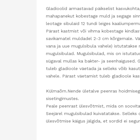
Gladioolid armastavad päikselist kasvukohta,
mahapanekut kobestage muld ja segage sinna
leotage sibulaid 12 tundi leiges kaaliumperm
Pärast kastmist või vihma kobestage kindlas
savikamatel muldadel 2-3 cm kõrgemale. Vä
vana ja uue mugulsibula vahele) istutatakse 
mugulsibulad. Mugulsibulad, mis on istutatud
sügaval mullas ka bakter- ja seenhaigused. 
tuleb gladioole väetada ja selleks võib kas
vahele. Pärast väetamist tuleb gladioole kas
Külmaõrn.Nende ületalve peenras hoidmisega 
sisetingimustes.
Peale peenrast ülesvõtmist, mida on soovitav
Seejärel mugulsibulad kuivatatakse. Selleks 
ülesvõtmise käigus jälgida, et sordid ei segu