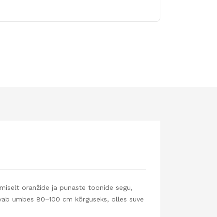
amiselt oranžide ja punaste toonide segu,
 kasvab umbes 80–100 cm kõrguseks, olles suve