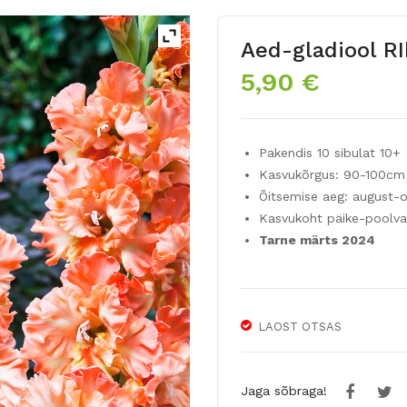
Aed-gladiool R
5,90
€
Pakendis 10 sibulat 10+
Kasvukõrgus: 90-100cm
Õitsemise aeg: august-
Kasvukoht päike-poolva
Tarne märts 2024
LAOST OTSAS
Jaga sõbraga!