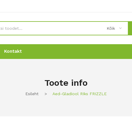
Kõik
Kontakt
Uudised
Uudised
Tellimine
Tellimine
Kontakt
Kontakt
Toote info
Esileht
>
Aed-Gladiool RIks FRIZZLE