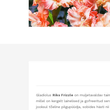
Gladiolus
Riks Frizzle
on muljetavaldav taim,
millel on kergelt lainelised ja gofreeritud 
jooksul tõeline pilgupüüdja, sobides hästi nii 