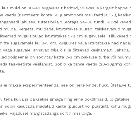
 kus muld on 30–40 sügavuselt haritud, viljakas ja kergelt happel
 väetis (ruutmeetri kohta 50 g ammooniumsulfaati ja 15 g kaaliu
anganaadi lahuses, tütarsibulaid leotage 24–36 tundi. Kuival kevad
ti mulda. Kergetel muldadel istutatakse suured, täiskasvanud mugu
iksemad mugulsibulad istutatakse 5-8 cm sügavusele. Tillukesed 
mitte sügavamale kui 3-5 cm, kusjuures välja istutatakse nad nädal
 väga sügavale, annavad hilja õisi ja õitsevad kasinamalt. Jaheda
Gladioolipeenar on soovitav katta 2-3 cm paksuse turba või huumus
utada täisväetiste vesilahust. Sobib ka tahke väetis (20-30g/m2 k
ta.
ei maksa eksperimenteerida, see on neile kindel hukk. Ületalve tu
 teha kuiva ja päikselise ilmaga ning enne öökülmasid, lõigatakse 
on sobiv kasutada madalaid kaste (puidust või plastist), kuhu mug
neks, vajadusel märgistada iga sort nimesildiga.