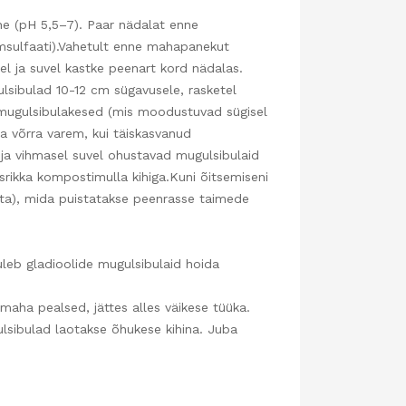
ine (pH 5,5–7). Paar nädalat enne
msulfaati).Vahetult enne mahapanekut
el ja suvel kastke peenart kord nädalas.
lsibulad 10-12 cm sügavusele, rasketel
mugulsibulakesed (mis moodustuvad sügisel
a võrra varem, kui täiskasvanud
l ja vihmasel suvel ohustavad mugulsibulaid
rikka kompostimulla kihiga.Kuni õitsemiseni
ohta), mida puistatakse peenrasse taimede
leb gladioolide mugulsibulaid hoida
maha pealsed, jättes alles väikese tüüka.
ulsibulad laotakse õhukese kihina. Juba