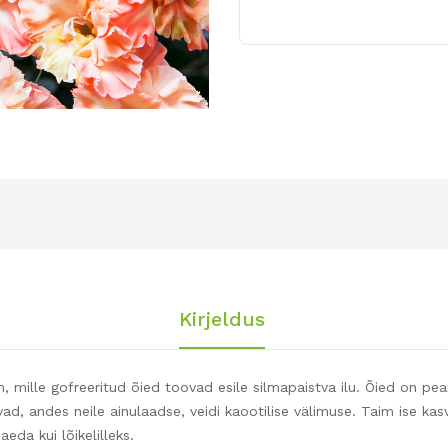
Kirjeldus
 mille gofreeritud õied toovad esile silmapaistva ilu. Õied on pe
servad, andes neile ainulaadse, veidi kaootilise välimuse. Taim ise
aeda kui lõikelilleks.