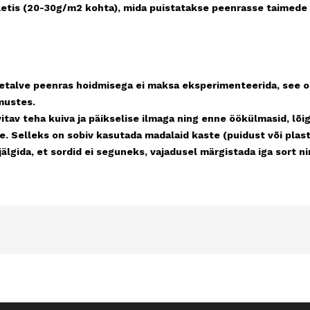
väetis (20-30g/m2 kohta), mida puistatakse peenrasse taimede 
eenras hoidmisega ei maksa eksperimenteerida, see on ne
mustes.
tav teha kuiva ja päikselise ilmaga ning enne öökülmasid, lõi
e. Selleks on sobiv kasutada madalaid kaste (puidust või plas
 jälgida, et sordid ei seguneks, vajadusel märgistada iga s