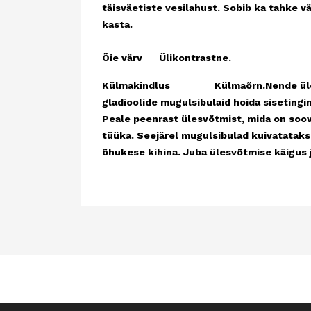
täisväetiste vesilahust. Sobib ka tahke 
kasta.
Õie värv
Ülikontrastne.
Külmakindlus
Külmaõrn.Nende ületalve p
gladioolide mugulsibulaid hoida sisetingi
Peale peenrast ülesvõtmist, mida on soovi
tüüka. Seejärel mugulsibulad kuivatataks
õhukese kihina. Juba ülesvõtmise käigus