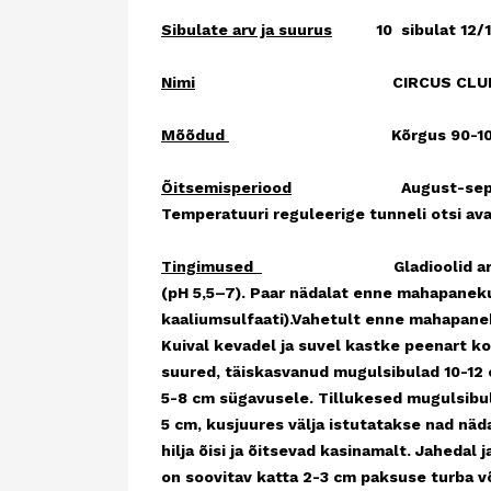
Sibulate arv ja suurus
10 sibulat 12/
Nimi
CIRCUS CLU
Mõõdud
Kõrgus 90-100
Õitsemisperiood
August-september. Õit
Temperatuuri reguleerige tunneli otsi av
Tingimused
Gladioolid armastavad pä
(pH 5,5–7). Paar nädalat enne mahapaneku
kaaliumsulfaati).Vahetult enne mahapanek
Kuival kevadel ja suvel kastke peenart k
suured, täiskasvanud mugulsibulad 10-12
5-8 cm sügavusele. Tillukesed mugulsibu
5 cm, kusjuures välja istutatakse nad näd
hilja õisi ja õitsevad kasinamalt. Jaheda
on soovitav katta 2-3 cm paksuse turba v