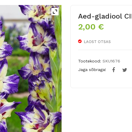
Aed-gladiool 
2,00
€
LAOST OTSAS
Tootekood:
SKU1676
Jaga sõbraga!