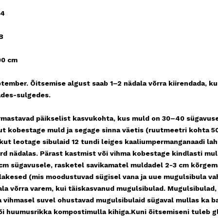
14
B
 cm
semise algust saab 1–2 nädala võrra kiirendada, kui te
ades-sulgedes.
ikselist kasvukohta, kus muld on 30–40 sügavuselt hari
t kobestage muld ja segage sinna väetis (ruutmeetri kohta 5
ut leotage sibulaid 12 tundi leiges kaaliumpermanganaadi lah
ord nädalas. Pärast kastmist või vihma kobestage kindlasti mu
 cm sügavusele, rasketel savikamatel muldadel 2-3 cm kõrgem
lakesed (mis moodustuvad sügisel vana ja uue mugulsibula vah
ala võrra varem, kui täiskasvanud mugulsibulad. Mugulsibulad,
l ja vihmasel suvel ohustavad mugulsibulaid sügaval mullas ka 
õi huumusrikka kompostimulla kihiga.Kuni õitsemiseni tuleb gl