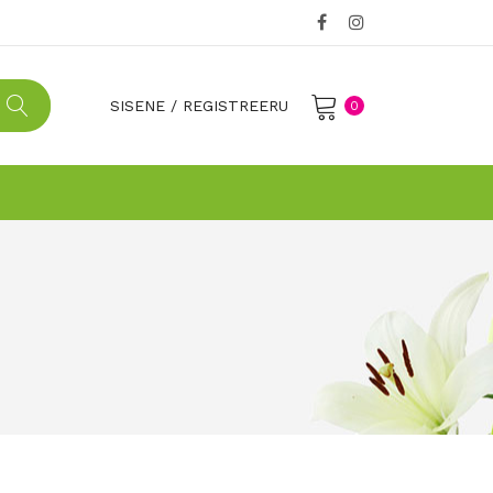
SISENE
/
REGISTREERU
0
No products in the cart.