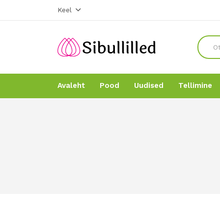
Keel
Avaleht
Pood
Uudised
Tellimine
Avaleht
Avaleht
Pood
Pood