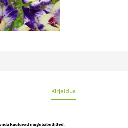
Kirjeldus
onda kuuluvad mugulsibullilled.