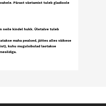
vahele. Pärast väetamist tuleb gladioole
ile kindel hukk. Ületalve tuleb
gatakse maha pealsed, jättes alles väikese
tist), kuhu mugulsibulad laotakse
ort nimesildiga.