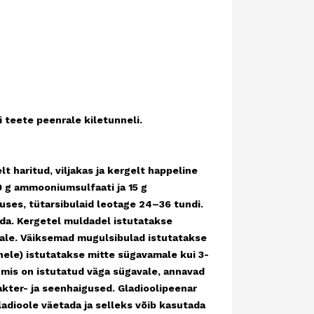
ete peenrale kiletunneli.
tud, viljakas ja kergelt happeline
0 g ammooniumsulfaati ja 15 g
uses, tütarsibulaid leotage 24–36 tundi.
lda. Kergetel muldadel istutatakse
ale. Väiksemad mugulsibulad istutatakse
ele) istutatakse mitte sügavamale kui 3-
 mis on istutatud väga sügavale, annavad
bakter- ja seenhaigused. Gladioolipeenar
adioole väetada ja selleks võib kasutada