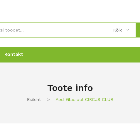
Kõik
Kontakt
Uudised
Uudised
Tellimine
Tellimine
Kontakt
Kontakt
Toote info
Esileht
>
Aed-Gladiool CIRCUS CLUB