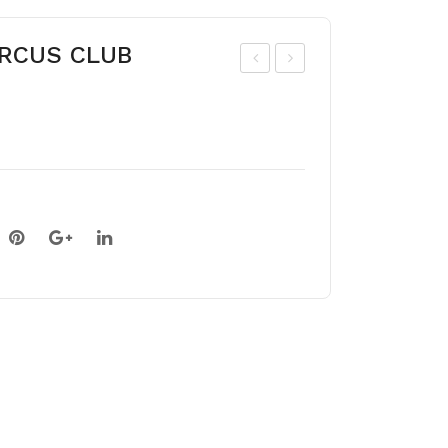
CIRCUS CLUB
ed-
ed-
gla
gla
dio
dio
ol
ol
ME
MY
RL
LO
OT
VE
ICE