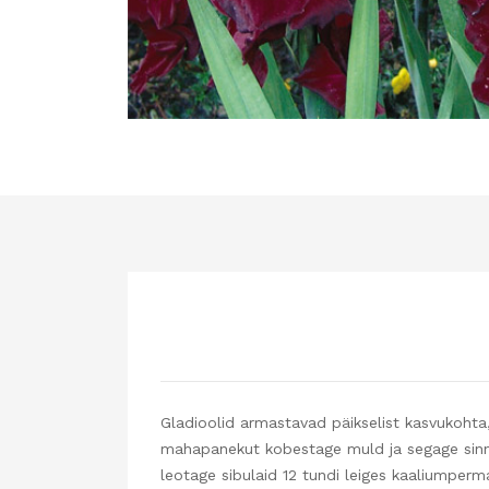
Gladioolid armastavad päikselist kasvukohta,
mahapanekut kobestage muld ja segage sinna
leotage sibulaid 12 tundi leiges kaaliumperm