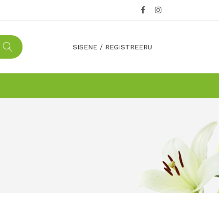
SISENE
/
REGISTREERU