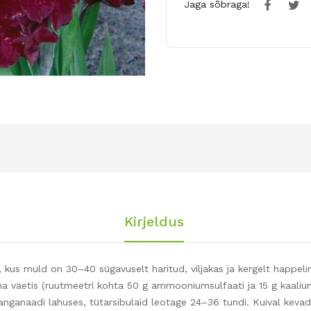
Jaga sõbraga!
Kirjeldus
 kus muld on 30–40 sügavuselt haritud, viljakas ja kergelt happel
 väetis (ruutmeetri kohta 50 g ammooniumsulfaati ja 15 g kaaliu
anganaadi lahuses, tütarsibulaid leotage 24–36 tundi. Kuival kevad