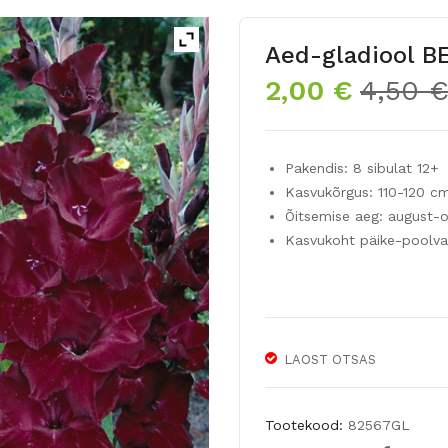
Aed-gladiool B
2,00
€
4,50
Pakendis: 8 sibulat 12+
Kasvukõrgus: 110-120 c
Õitsemise aeg: august-
Kasvukoht päike-poolva
LAOST OTSAS
Tootekood:
82567GL