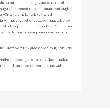
lsibulad 10-12 cm sügavusele, rasketel
mugulsibulakesed (mis moodustuvad sügisel
a võrra varem, kui täiskasvanud
l ja vihmasel suvel ohustavad mugulsibulaid
rikka kompostimulla kihiga.Kuni õitsemiseni
ohta), mida puistatakse peenrasse taimede
k. Ületalve tuleb gladioolide mugulsibulaid
maha pealsed, jättes alles väikese tüüka.
ulsibulad laotakse õhukese kihina. Juba