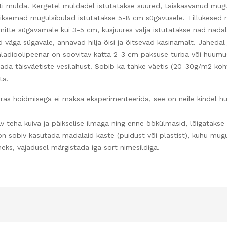
ti mulda. Kergetel muldadel istutatakse suured, täiskasvanud mugu
iksemad mugulsibulad istutatakse 5-8 cm sügavusele. Tillukesed 
mitte sügavamale kui 3-5 cm, kusjuures välja istutatakse nad nädal
 väga sügavale, annavad hilja õisi ja õitsevad kasinamalt. Jaheda
Gladioolipeenar on soovitav katta 2-3 cm paksuse turba või huumus
utada täisväetiste vesilahust. Sobib ka tahke väetis (20-30g/m2 k
ta.
s hoidmisega ei maksa eksperimenteerida, see on neile kindel huk
 teha kuiva ja päikselise ilmaga ning enne öökülmasid, lõigatakse 
on sobiv kasutada madalaid kaste (puidust või plastist), kuhu mug
neks, vajadusel märgistada iga sort nimesildiga.