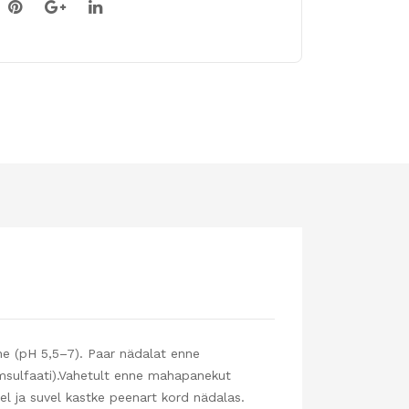
ine (pH 5,5–7). Paar nädalat enne
msulfaati).Vahetult enne mahapanekut
el ja suvel kastke peenart kord nädalas.