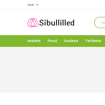
Keel
Avaleht
Pood
Uudised
Tellimine
Avaleht
Avaleht
Pood
Pood