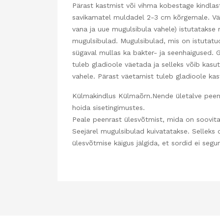
Pärast kastmist või vihma kobestage kindlas
savikamatel muldadel 2-3 cm kõrgemale. Vä
vana ja uue mugulsibula vahele) istutatakse 
mugulsibulad. Mugulsibulad, mis on istutatud
sügaval mullas ka bakter- ja seenhaigused. 
tuleb gladioole väetada ja selleks võib kas
vahele. Pärast väetamist tuleb gladioole kas
Külmakindlus Külmaõrn.Nende ületalve peenra
hoida sisetingimustes.
Peale peenrast ülesvõtmist, mida on soovitav
Seejärel mugulsibulad kuivatatakse. Selleks 
ülesvõtmise käigus jälgida, et sordid ei segu