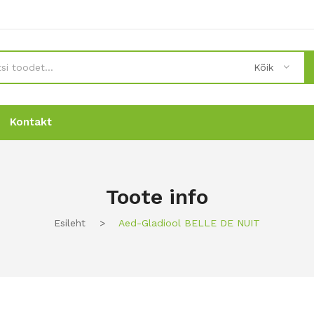
Kõik
Kontakt
Uudised
Uudised
Tellimine
Tellimine
Kontakt
Kontakt
Toote info
Esileht
>
Aed-Gladiool BELLE DE NUIT