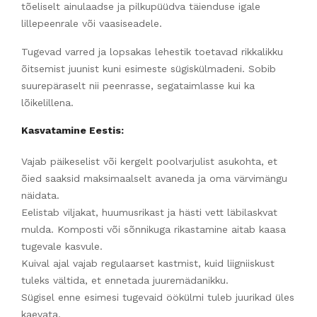
tõeliselt ainulaadse ja pilkupüüdva täienduse igale
lillepeenrale või vaasiseadele.
Tugevad varred ja lopsakas lehestik toetavad rikkalikku
õitsemist juunist kuni esimeste sügiskülmadeni. Sobib
suurepäraselt nii peenrasse, segataimlasse kui ka
lõikelillena.
Kasvatamine Eestis:
Vajab päikeselist või kergelt poolvarjulist asukohta, et
õied saaksid maksimaalselt avaneda ja oma värvimängu
näidata.
Eelistab viljakat, huumusrikast ja hästi vett läbilaskvat
mulda. Komposti või sõnnikuga rikastamine aitab kaasa
tugevale kasvule.
Kuival ajal vajab regulaarset kastmist, kuid liigniiskust
tuleks vältida, et ennetada juuremädanikku.
Sügisel enne esimesi tugevaid öökülmi tuleb juurikad üles
kaevata.