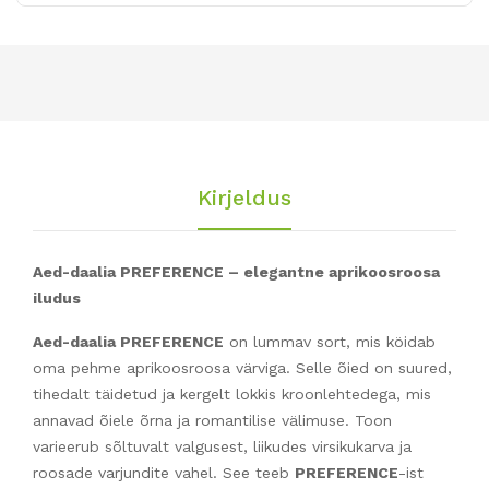
Kirjeldus
Aed-daalia PREFERENCE – elegantne aprikoosroosa
iludus
Aed-daalia PREFERENCE
on lummav sort, mis köidab
oma pehme aprikoosroosa värviga. Selle õied on suured,
tihedalt täidetud ja kergelt lokkis kroonlehtedega, mis
annavad õiele õrna ja romantilise välimuse. Toon
varieerub sõltuvalt valgusest, liikudes virsikukarva ja
roosade varjundite vahel. See teeb
PREFERENCE
-ist