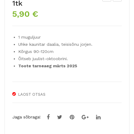
1tk
ed-
ed-
5,90
€
daa
daa
lia
lia
GA
PAT
1 muguljuur
RD
CH
Uhke kaunitar daalia, teisisõnu jorjen.
EN
ES
Kõrgus 90-120cm
WO
1tk
Õitseb juulist-oktoobrini.
ND
Toote tarneaeg märts 2025
ER
1tk
LAOST OTSAS
Jaga sõbraga!