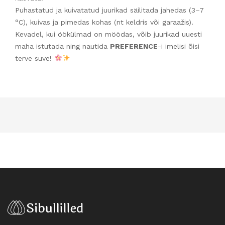
Puhastatud ja kuivatatud juurikad säilitada jahedas (3–7
°C), kuivas ja pimedas kohas (nt keldris või garaažis).
Kevadel, kui öökülmad on möödas, võib juurikad uuesti
maha istutada ning nautida
PREFERENCE
-i imelisi õisi
terve suve!