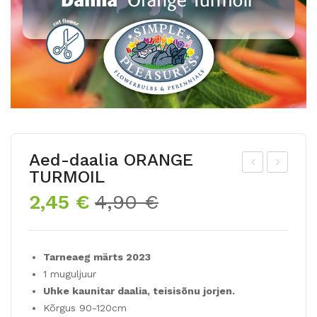
Aed-daalia ORANGE
TURMOIL
ed-
ed-
Algne
Praegune
2,45
€
4,90
€
daa
daa
hind
hind
lia
lia
oli:
on:
SH
CR
4,90 €.
2,45 €.
Tarneaeg märts 2023
OW
AZ
1 muguljuur
`N
Y
Uhke kaunitar daalia, teisisõnu jorjen.
TE
LO
Kõrgus 90-120cm