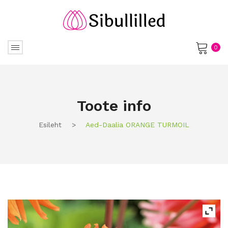
0
No products in the cart.
Toote info
Esileht
>
Aed-Daalia ORANGE TURMOIL