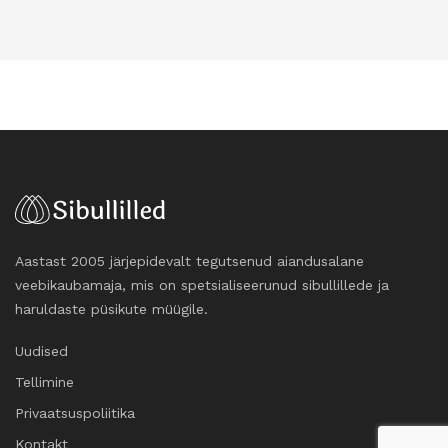
Aastast 2005 järjepidevalt tegutsenud aiandusalane
veebikaubamaja, mis on spetsialiseerunud sibullillede ja
haruldaste püsikute müügile.
Uudised
Tellimine
Privaatsuspoliitika
Kontakt