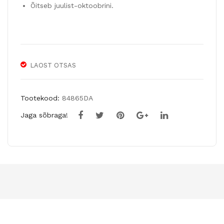
LL
VE
Õitseb juulist-oktoobrini.
LAOST OTSAS
Tootekood:
84865DA
Jaga sõbraga!