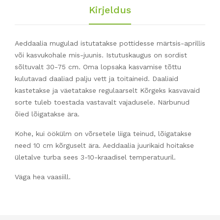
Kirjeldus
Aeddaalia mugulad istutatakse pottidesse märtsis-aprillis
või kasvukohale mis-juunis. Istutuskaugus on sordist
sõltuvalt 30-75 cm. Oma lopsaka kasvamise tõttu
kulutavad daaliad palju vett ja toitaineid. Daaliaid
kastetakse ja väetatakse regulaarselt Kõrgeks kasvavaid
sorte tuleb toestada vastavalt vajadusele. Närbunud
õied lõigatakse ära.
Kohe, kui öökülm on võrsetele liiga teinud, lõigatakse
need 10 cm kõrguselt ära. Aeddaalia juurikaid hoitakse
ületalve turba sees 3-10-kraadisel temperatuuril.
Väga hea vaasiill.