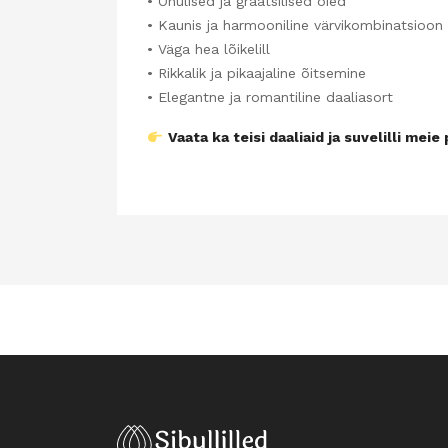
• Õhulised ja graatsilised õied
• Kaunis ja harmooniline värvikombinatsioon
• Väga hea lõikelill
• Rikkalik ja pikaajaline õitsemine
• Elegantne ja romantiline daaliasort
Vaata ka teisi daaliaid ja suvelilli mei