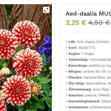
Aed-daalia MU
2,25
€
4,50
€
•
Liik:
Aed-daalia (Dahlia)
•
Sort:
MUSETTE
•
Kogus:
1 mugul
•
Taimetüüp:
mitmeaastane
•
Kasvukuju:
püstine ja tu
•
Kõrgus:
umbes 90–110 c
•
Õievärv:
kahevärviline, 
•
Õie tüüp:
dekoratiivne, ke
•
Õitsemisaeg:
suve lõpp k
•
Kasutus:
peenar, lõikelill
•
Kasvutingimused:
täispä
•
Istutamine:
ettekasvatus