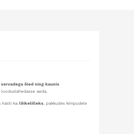
 servadega õied ning kaunis
ka looduslähedasse aeda.
a hästi ka
lõikelilleks
, pakkudes kimpudele