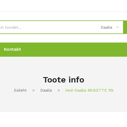
Daalia
Kontakt
Uudised
Uudised
Tellimine
Tellimine
Kontakt
Kontakt
Toote info
Esileht
>
Daalia
>
Aed-Daalia MUSETTE 1tk