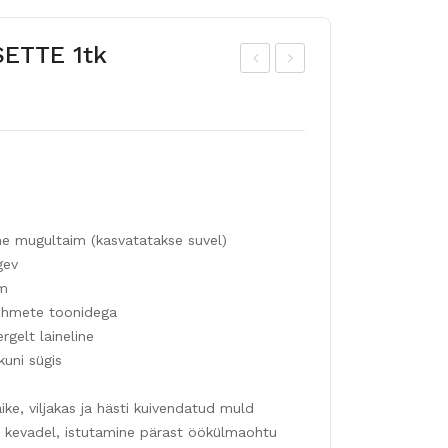
SETTE 1tk
Algne
Praegune
uur
äidi
hind
hind
eõi
sõi
oli:
on:
elis
elin
4,50 €.
2,25 €.
te
e
gla
fre
dio
esi
 mugultaim (kasvatatakse suvel)
olid
a
gev
e
mix
m
juhu
12t
pehmete toonidega
rgelt laineline
seg
k
uni sügis
u
50t
ike, viljakas ja hästi kuivendatud muld
k
 kevadel, istutamine pärast öökülmaohtu