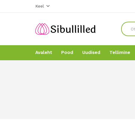
Keel
Avaleht
Pood
Uudised
Tellimine
Avaleht
Avaleht
Pood
Pood