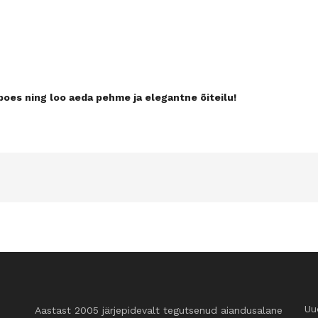
e poes ning loo aeda pehme ja elegantne õiteilu!
Uu
Aastast 2005 järjepidevalt tegutsenud aiandusalane