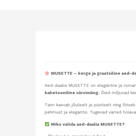
MUSETTE – kerge ja graatsiline aed-da
Aed-daalia MUSETTE on elegantne ja romant
kahetooniline värvimäng
. Õied mõjuvad ker
Taim kasvab jõuliselt ja püstiselt ning õitse
pehmust ja elegantsi. Tugevad varred hoiavad
Miks valida aed-daalia MUSETTE?