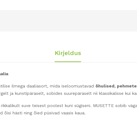
Kirjeldus
alia
ilise ilmega daaliasort, mida iseloomustavad
õhulised, pehmete
gelt ja kunstipäraselt, sobides suurepäraselt nii klassikalisse kui 
b rikkalikult suve teisest poolest kuni sügiseni. MUSETTE sobib väg
 õisi hästi ning õied püsivad vaasis kaua.