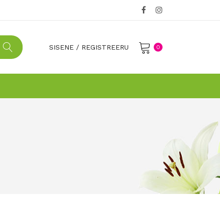
SISENE
/
REGISTREERU
0
No products in the cart.