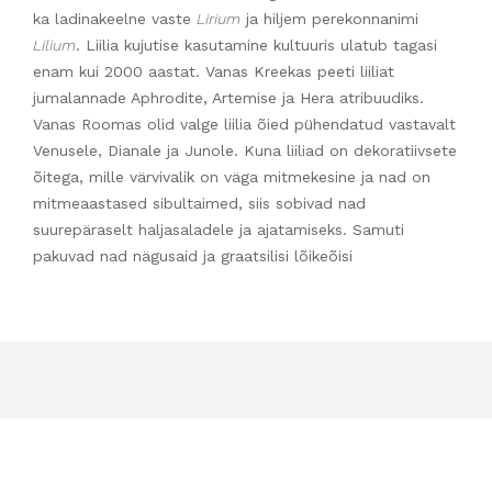
ka ladinakeelne vaste
Lirium
ja hiljem perekonnanimi
Lilium
. Liilia kujutise kasutamine kultuuris ulatub tagasi
enam kui 2000 aastat. Vanas Kreekas peeti liiliat
jumalannade Aphrodite, Artemise ja Hera atribuudiks.
Vanas Roomas olid valge liilia õied pühendatud vastavalt
Venusele, Dianale ja Junole. Kuna liiliad on dekoratiivsete
õitega, mille värvivalik on väga mitmekesine ja nad on
mitmeaastased sibultaimed, siis sobivad nad
suurepäraselt haljasaladele ja ajatamiseks. Samuti
pakuvad nad nägusaid ja graatsilisi lõikeõisi