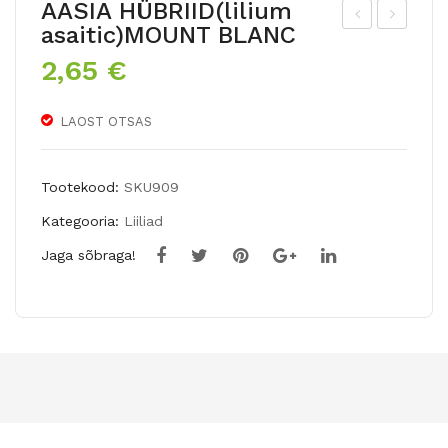
AASIA HÜBRIID(lilium
asaitic)MOUNT BLANC
ZH
asi
2,65
€
ON
a
KIL
hüb
LAOST OTSAS
L
riidl
NA
iilia
RT
LA
Tootekood:
SKU909
SIS
NDI
Kategooria:
Liiliad
S
NI
Jaga sõbraga!
BA
BY
BO
OM
ER