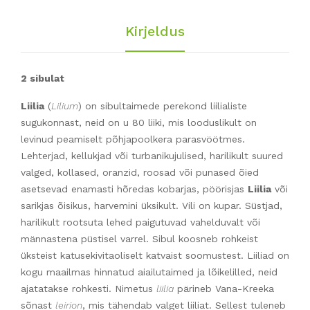
Kirjeldus
2 sibulat
Liilia
(
Lilium
) on sibultaimede perekond liilialiste
sugukonnast, neid on u 80 liiki, mis looduslikult on
levinud peamiselt põhjapoolkera parasvöötmes.
Lehterjad, kellukjad või turbanikujulised, harilikult suured
valged, kollased, oranzid, roosad või punased õied
asetsevad enamasti hõredas kobarjas, pöörisjas
Liilia
või
sarikjas õisikus, harvemini üksikult. Vili on kupar. Süstjad,
harilikult rootsuta lehed paigutuvad vahelduvalt või
männastena püstisel varrel. Sibul koosneb rohkeist
üksteist katusekivitaoliselt katvaist soomustest. Liiliad on
kogu maailmas hinnatud aiailutaimed ja lõikelilled, neid
ajatatakse rohkesti. Nimetus
liilia
pärineb Vana-Kreeka
sõnast
leirion
, mis tähendab valget liiliat. Sellest tuleneb