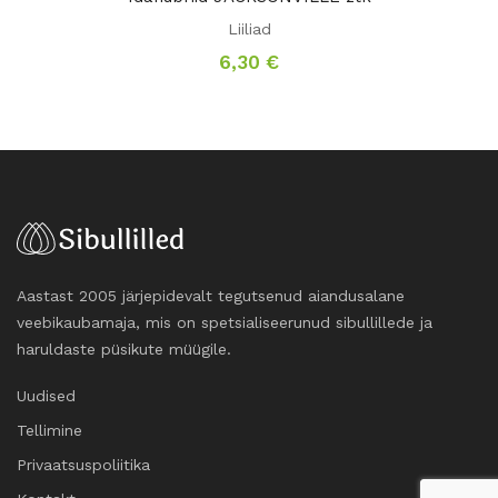
Liiliad
6,30
€
Aastast 2005 järjepidevalt tegutsenud aiandusalane
veebikaubamaja, mis on spetsialiseerunud sibullillede ja
haruldaste püsikute müügile.
Uudised
Tellimine
Privaatsuspoliitika