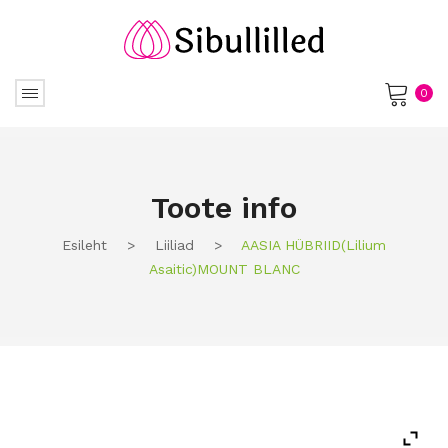
0
No products in the cart.
Toote info
Esileht
>
Liiliad
>
AASIA HÜBRIID(lilium
Asaitic)MOUNT BLANC