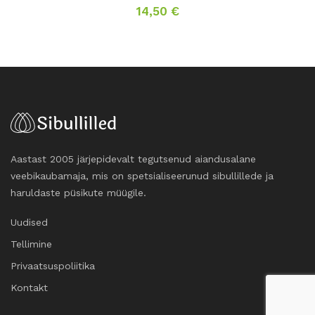
14,50
€
Aastast 2005 järjepidevalt tegutsenud aiandusalane
veebikaubamaja, mis on spetsialiseerunud sibullillede ja
haruldaste püsikute müügile.
Uudised
Tellimine
Privaatsuspoliitika
Kontakt