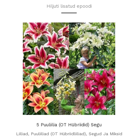
Hiljuti lisatud epoodi
5 Puuliilia (OT Hübriidid) Segu
Liiliad
,
Puuliiliad (OT Hübriidliiliad)
,
Segud Ja Miksid