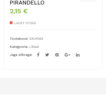
PIRANDELLO
OL
T
2,15
€
LA
Hü
NE
brii
LAOST OTSAS
KO
dliili
LMI
a
KLI
CO
Tootekood:
SKU1065
LL
NC
Kategooria:
Liiliad
(Tri
A D
Jaga sõbraga!
lliu
´O
m
R
lute
2tk
um)