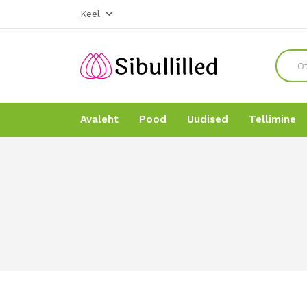
Keel
Avaleht
Pood
Uudised
Tellimine
Avaleht
Avaleht
Pood
Pood