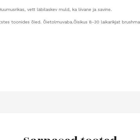
as, vett läbilaskev muld, ka liivane ja savine.
ed. Õietolmuvaba.Õisikus 8-30 laikarikjat brushmark tüü