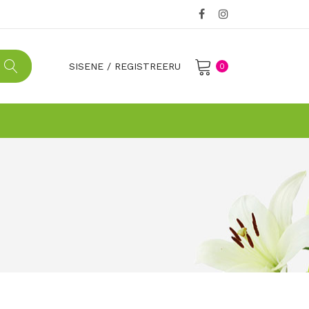
SISENE
/
REGISTREERU
0
No products in the cart.