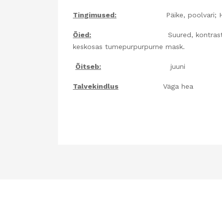
Tingimused:
Päike, poolvari; Huumusrik
Õied:
Suured, kontraststes toonides õi
keskosas tumepurpurpurne mask.
Õitseb:
juuni
Talvekindlus
Väga hea