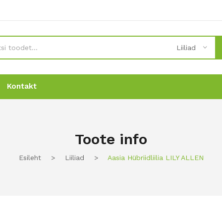
Liiliad
Kontakt
Uudised
Uudised
Tellimine
Tellimine
Kontakt
Kontakt
Toote info
Esileht
>
Liiliad
>
Aasia Hübriidliilia LILY ALLEN