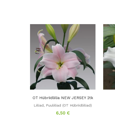
OT Hübriidliilia NEW JERSEY 2tk
Liiliad
,
Puuliiliad (OT Hübriidliiliad)
6,50
€