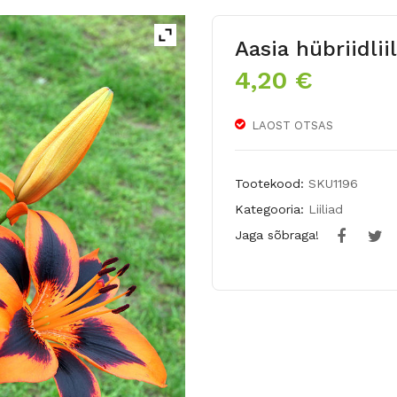
Aasia hübriidlii
4,20
€
LAOST OTSAS
Tootekood:
SKU1196
Kategooria:
Liiliad
Jaga sõbraga!