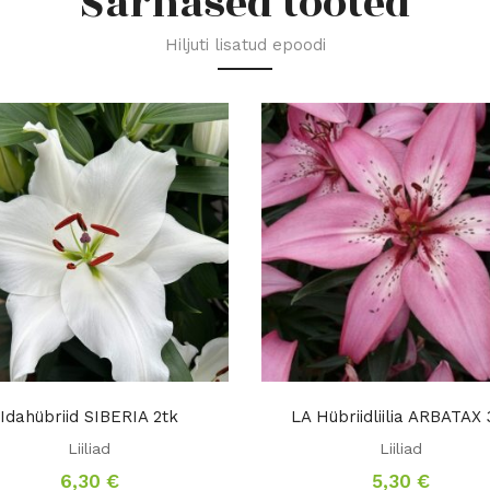
Sarnased tooted
Hiljuti lisatud epoodi
Idahübriid SIBERIA 2tk
LA Hübriidliilia ARBATAX 
Liiliad
Liiliad
6,30
€
5,30
€