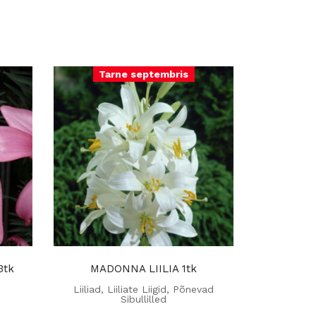
Tarne septembris
3tk
MADONNA LIILIA 1tk
Liiliad
,
Liiliate Liigid
,
Põnevad
Sibullilled