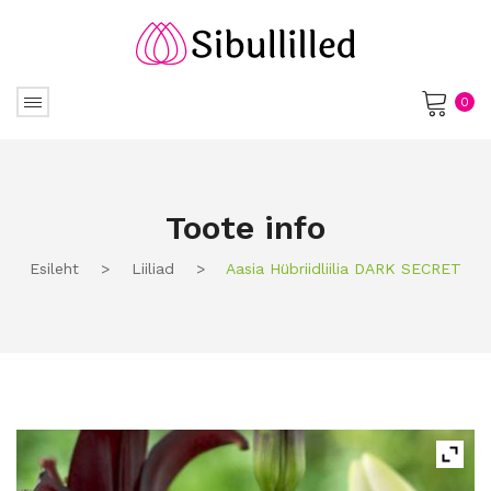
0
No products in the cart.
Toote info
Esileht
>
Liiliad
>
Aasia Hübriidliilia DARK SECRET