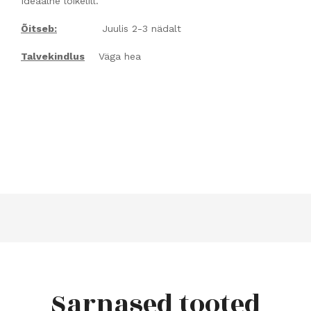
Ideaalne lõikelill.
Õitseb:
Juulis 2-3 nädalt
Talvekindlus
Väga hea
Sarnased tooted