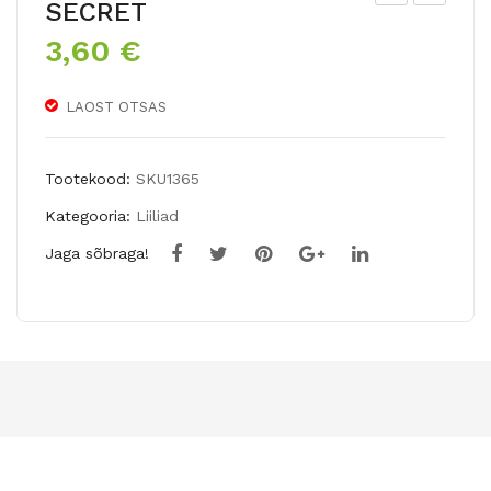
SECRET
õhn
oos
3,60
€
ava
liilia
te
te
LAOST OTSAS
liilia
juhu
te
seg
juhu
u 4
Tootekood:
SKU1365
seg
sib
Kategooria:
Liiliad
u 8
ulat
Jaga sõbraga!
sib
ula
st