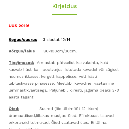
Kirjeldus
UUS 2019!
Kogus/suurus
3 sibulat 12/14
Kõrgus/laius
80-100cm/30cm.
Tingimused:
Armastab päikselist kasvukohta, kuid
kasvab hästi ka poolvarjus. Istutada kevadel või sügisel
huumusrikkasse, kergelt happelisse, vett hästi
läbilaskvasse pinasesse. Meeldib kevadine väetamine
lämmastikväetisega. Paljuneb , kiiresti, jagama peaks 2-3
aasta tagant.
Õied:
Suured (õie läbimõõt 12-14cm)
dramaatilised,lillakas-mustjad õied. Effektsust lisavad
erkoranzid tolmukad. Õied vaatavad üles. Ei lõhna.