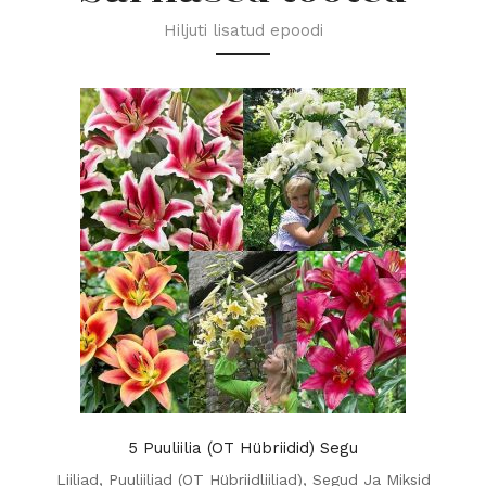
Hiljuti lisatud epoodi
5 Puuliilia (OT Hübriidid) Segu
Liiliad
,
Puuliiliad (OT Hübriidliiliad)
,
Segud Ja Miksid