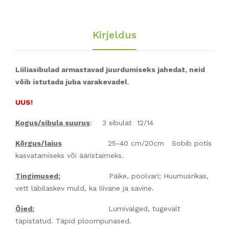
Kirjeldus
Liiliasibulad armastavad juurdumiseks jahedat, neid
võib istutada juba varakevadel
.
UUS!
Kogus/sibula suurus
: 3 sibulat 12/14
Kõrgus/laius
25-40 cm/20cm Sobib potis
kasvatamiseks või ääristaimeks.
Tingimused:
Päike, poolvari; Huumusrikas,
vett läbilaskev muld, ka liivane ja savine.
Õied:
Lumivalged, tugevalt
täpistatud. Täpid ploompunased.