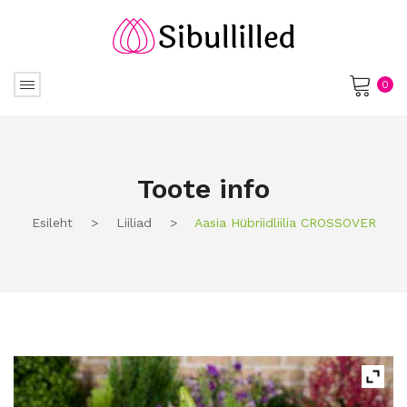
0
No products in the cart.
Toote info
Esileht
>
Liiliad
>
Aasia Hübriidliilia CROSSOVER